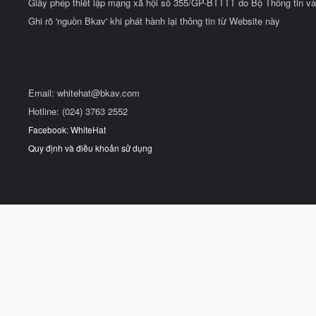
Giấy phép thiết lập mạng xã hội số 355/GP-BTTTT do Bộ Thông tin và
Ghi rõ 'nguồn Bkav' khi phát hành lại thông tin từ Website này
Email:
whitehat@bkav.com
Hotline: (024) 3763 2552
Facebook: WhiteHat
Quy định và điều khoản sử dụng