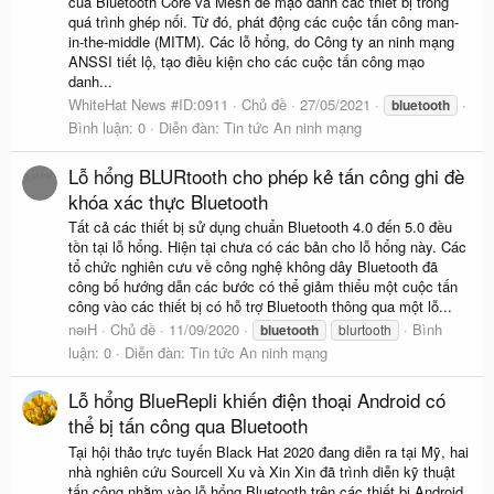
của Bluetooth Core và Mesh để mạo danh các thiết bị trong
quá trình ghép nối. Từ đó, phát động các cuộc tấn công man-
in-the-middle (MITM). Các lỗ hổng, do Công ty an ninh mạng
ANSSI tiết lộ, tạo điều kiện cho các cuộc tấn công mạo
danh...
WhiteHat News #ID:0911
Chủ đề
27/05/2021
bluetooth
Bình luận: 0
Diễn đàn:
Tin tức An ninh mạng
Lỗ hổng BLURtooth cho phép kẻ tấn công ghi đè
khóa xác thực Bluetooth
Tất cả các thiết bị sử dụng chuẩn Bluetooth 4.0 đến 5.0 đều
tồn tại lỗ hổng. Hiện tại chưa có các bản cho lỗ hổng này. Các
tổ chức nghiên cưu về công nghệ không dây Bluetooth đã
công bố hướng dẫn các bước có thể giảm thiểu một cuộc tấn
công vào các thiết bị có hỗ trợ Bluetooth thông qua một lỗ...
nǝıH
Chủ đề
11/09/2020
Bình
bluetooth
blurtooth
luận: 0
Diễn đàn:
Tin tức An ninh mạng
Lỗ hổng BlueRepli khiến điện thoại Android có
thể bị tấn công qua Bluetooth
Tại hội thảo trực tuyến Black Hat 2020 đang diễn ra tại Mỹ, hai
nhà nghiên cứu Sourcell Xu và Xin Xin đã trình diễn kỹ thuật
tấn công nhằm vào lỗ hổng Bluetooth trên các thiết bị Android.