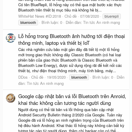
Có tên BlueRepli, lỗ hổng này có thể qua mặt bước xác thực
Bluetooth trên thiết bị mục tiêu mà không hề bị...
WhiteHat News #ID:2018
Chủ đề
07/08/2020
bluerepli
Bình luận: 0
Diễn đàn:
Tin tức An ninh mạng
bluetooth
Lỗ hổng trong Bluetooth ảnh hưởng tới điện thoại
thông minh, laptop và thiết bị IoT
Các nhà nghiên cứu bảo mật gần đây đã tiết lộ một lỗ hổng
mới trong giao thức không dây Classic Bluetooth (có hai loại
phiên bản của giao thức Bluetooth là Classic Bluetooth và
Bluetooth Low Energy), được sử dụng rộng rãi để kết nối các
thiết bị, như điện thoại thông minh, máy tính bảng, máy...
DDos
Chủ đề
19/05/2020
Bình luận: 0
Diễn
bluetooth
đàn:
Tin tức An ninh mạng
Google cập nhật bản vá lỗi Bluetooth trên Anroid,
khai thác không cần tương tác người dùng
Người dùng có thể tải bản vá lỗi thông qua bản cập nhật
Android Security Bulletin tháng 2/2020 của Google. Tuần này
Google đã vá lỗ hổng an ninh nghiêm trọng của Bluetooth trên
hệ điều hành Android. Khai thác lỗ hổng này không cần bất kỳ
tương tác nào từ người dùng, thậm chí hacker còn có thể...