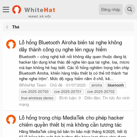
Đăng nhập
Thẻ
Lỗ hổng Bluetooth Airoha biến tai nghe không
dây thành công cụ nghe lén nguy hiểm
Bluetooth – công nghệ kết nối không dây quen thuộc đang bị
hacker tận dụng khai thác để nghe lén qua tai nghe, loa, micro
mà bạn không hề hay biết. Các lỗ hổng nghiêm trọng trên chip
Bluetooth Airoha, khiến hàng triệu thiết bị có thể trở thành “tai
nghe nghe trộm”. Mức độ nguy hiểm nằm ở chỗ, kẻ...
WhiteHat Team
Chủ đề
01/07/2025
airoha
bluetooth
cve‑2025‑20700
cve‑2025‑20701
cve‑2025‑20702
Bình luận: 0
Diễn đàn:
Tin tức An ninh
true wireless stereo
mạng
Lỗ hổng trong chip MediaTek cho phép hacker
chiếm quyền thiết bị mà không cần tương tác
Hãng MediaTek công bố bản tin bảo mật tháng 6/2025, tiết lộ
07 lỗ hổng bảo mật ảnh hưởng đến hàng loạt dòng chip được