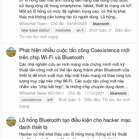
sử dụng rộng rãi trong smartphone, tablet, thiết bị mạng và IoT.
Một số lỗ hổng có mức độ nghiêm trọng cao, có thể bị khai
thác mà không cần tương tác từ người dùng. Lỗ hổng...
WhiteHat Team
Chủ đề
04/06/2025
bluetooth
Bình luận: 0
Diễn đàn:
fake base station
mediatek
wi-fi
Tin tức An ninh mạng
Phát hiện nhiều cuộc tấn công Coexistence mới
trên chip Wi-Fi và Bluetooth
Các nhà nghiên cứu an ninh mạng vừa chứng minh một kỹ
thuật tấn công mới có thể tận dụng thành phần Bluetooth của
thiết bị để trích xuất trực tiếp mật khẩu mạng và thao túng lưu
lượng truy cập trên chip Wi-Fi. Các cuộc tấn công mới này
nhắm vào "chip kết hợp", là những chip chuyên dụng được...
WhiteHat News #ID:0911
Chủ đề
17/12/2021
bluetooth
Bình luận: 0
Diễn đàn:
Tin tức An ninh
coexistence
wifi
mạng
Lỗ hổng Bluetooth tạo điều kiện cho hacker mạo
danh thiết bị
Hacker có thể khai thác các lỗ hổng trong thông số kỹ thuật