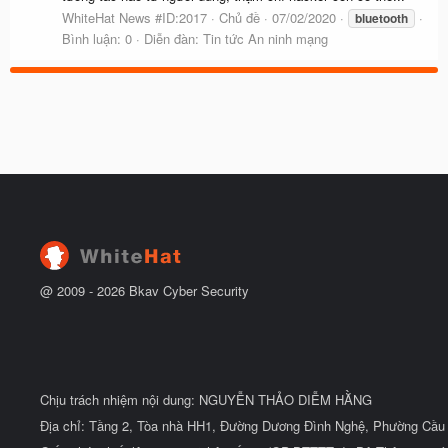
WhiteHat News #ID:2017
Chủ đề
07/02/2020
bluetooth
Bình luận: 0
Diễn đàn:
Tin tức An ninh mạng
@ 2009 -
2026
Bkav Cyber Security
Chịu trách nhiệm nội dung: NGUYỄN THẢO DIỄM HẰNG
Địa chỉ: Tầng 2, Tòa nhà HH1, Đường Dương Đình Nghệ, Phường Cầu 