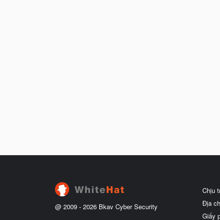
Chịu 
Địa c
@ 2009 -
2026
Bkav Cyber Security
Giấy 