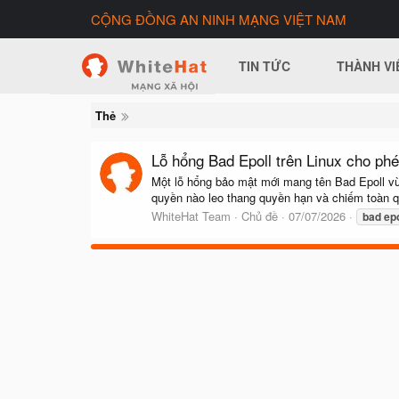
CỘNG ĐỒNG AN NINH MẠNG VIỆT NAM
TIN TỨC
THÀNH VI
Thẻ
Lỗ hổng Bad Epoll trên Linux cho phé
Một lỗ hổng bảo mật mới mang tên Bad Epoll vừ
quyền nào leo thang quyền hạn và chiếm toàn qu
WhiteHat Team
Chủ đề
07/07/2026
bad
epo