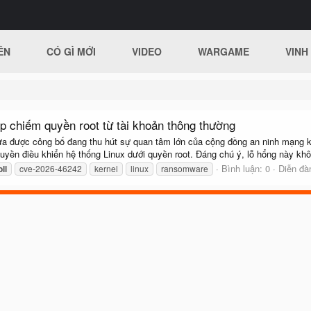
ÊN
CÓ GÌ MỚI
VIDEO
WARGAME
VINH
p chiếm quyền root từ tài khoản thông thường
a được công bố đang thu hút sự quan tâm lớn của cộng đồng an ninh mạng k
yền điều khiển hệ thống Linux dưới quyền root. Đáng chú ý, lỗ hổng này khô
Bình luận: 0
Diễn đà
ll
cve-2026-46242
kernel
linux
ransomware