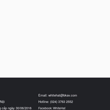
Email:
whitehat@bkav.com
Nội
Hotline: (024) 3763 2552
g cấp ngày 30/06/2016
Facebook: WhiteHat