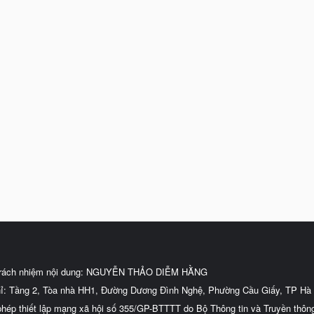
trách nhiệm nội dung: NGUYỄN THẢO DIỄM HẰNG
hỉ: Tầng 2, Tòa nhà HH1, Đường Dương Đình Nghệ, Phường Cầu Giấy, TP Hà 
phép thiết lập mạng xã hội số 355/GP-BTTTT do Bộ Thông tin và Truyền thôn