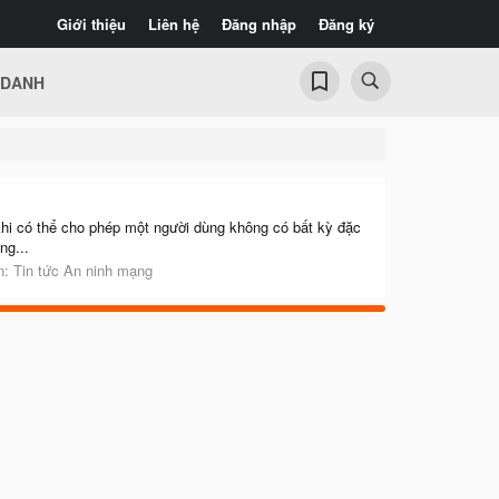
Giới thiệu
Liên hệ
Đăng nhập
Đăng ký
 DANH
hi có thể cho phép một người dùng không có bất kỳ đặc
ng...
n:
Tin tức An ninh mạng