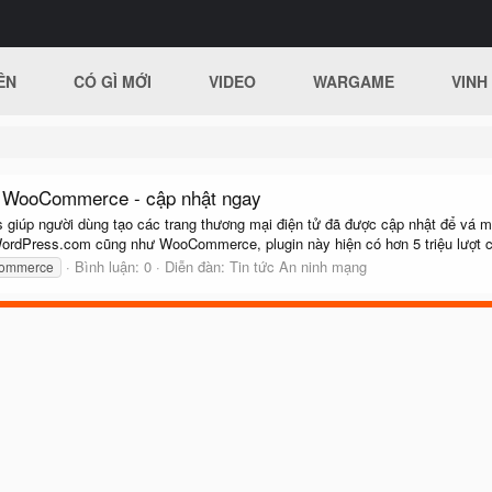
ÊN
CÓ GÌ MỚI
VIDEO
WARGAME
VINH
ng WooCommerce - cập nhật ngay
iúp người dùng tạo các trang thương mại điện tử đã được cập nhật để vá mộ
ordPress.com cũng như WooCommerce, plugin này hiện có hơn 5 triệu lượt cà
Bình luận: 0
Diễn đàn:
Tin tức An ninh mạng
ommerce