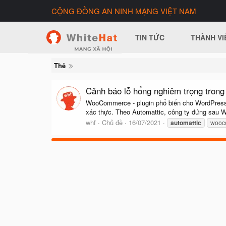
CỘNG ĐỒNG AN NINH MẠNG VIỆT NAM
TIN TỨC
THÀNH VI
Thẻ
Cảnh báo lỗ hổng nghiêm trọng tro
WooCommerce - plugin phổ biến cho WordPress g
xác thực. Theo Automattic, công ty đứng sau W
whf
Chủ đề
16/07/2021
automattic
wooc