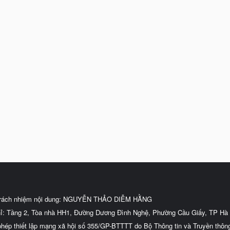
trách nhiệm nội dung: NGUYỄN THẢO DIỄM HẰNG
hỉ: Tầng 2, Tòa nhà HH1, Đường Dương Đình Nghệ, Phường Cầu Giấy, TP Hà 
phép thiết lập mạng xã hội số 355/GP-BTTTT do Bộ Thông tin và Truyền thôn