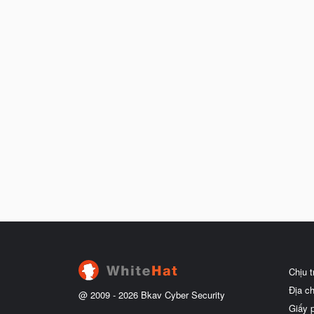
Chịu 
Địa c
@ 2009 -
2026
Bkav Cyber Security
Giấy 