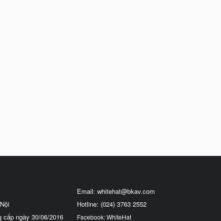
Email:
whitehat@bkav.com
Nội
Hotline: (024) 3763 2552
g cấp ngày 30/06/2016
Facebook: WhiteHat