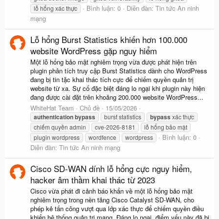
Bình luận: 0
Diễn đàn:
Tin tức An ninh
lỗ hổng xác thực
mạng
Lỗ hổng Burst Statistics khiến hơn 100.000
website WordPress gặp nguy hiểm
Một lỗ hổng bảo mật nghiêm trọng vừa được phát hiện trên
plugin phân tích truy cập Burst Statistics dành cho WordPress
đang bị tin tặc khai thác tích cực để chiếm quyền quản trị
website từ xa. Sự cố đặc biệt đáng lo ngại khi plugin này hiện
đang được cài đặt trên khoảng 200.000 website WordPress...
WhiteHat Team
Chủ đề
15/05/2026
authentication
bypass
burst statistics
bypass
xác thực
chiếm quyền admin
cve-2026-8181
lỗ hổng bảo mật
Bình luận: 0
plugin wordpress
wordfence
wordpress
Diễn đàn:
Tin tức An ninh mạng
Cisco SD-WAN dính lỗ hổng cực nguy hiểm,
hacker âm thầm khai thác từ 2023
Cisco vừa phát đi cảnh báo khẩn về một lỗ hổng bảo mật
nghiêm trọng trong nền tảng Cisco Catalyst SD-WAN, cho
phép kẻ tấn công vượt qua lớp xác thực để chiếm quyền điều
khiển hệ thống quản trị mạng. Đáng lo ngại, điểm yếu này đã bị