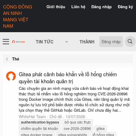
CỘNG ĐỒNG
Giới thiệu
Liên hệ
Đăng nhập
Đăng ký
AN NINH
MẠNG VIỆT
NAM
Đăng nhập
TIN TỨC
THÀNH VIÊN
CÓ GÌ 
Thẻ
Gitea phát cảnh báo khẩn về lỗ hổng chiếm
quyền tài khoản quản trị
Các chuyên gia an ninh mạng vừa cảnh báo về hoạt động khai
thác thực tế nhắm vào lỗ hổng nghiêm trọng CVE-2026-20896
trong Docker image chính thức của Gitea, nền tảng quản lý mã
nguồn tự lưu trữ phổ biến được nhiều tổ chức sử dụng như một
lựa chọn thay thế GitHub hoặc GitLab. Chỉ chưa đầy hai...
WhiteHat Team
Chủ đề
13/07/2026
authentication
bypass
bỏ qua xác thực
chiếm quyền tài khoản
cve-2026-20896
gitea
gitea docker image
gitea vulnerability
lỗ hổng gitea