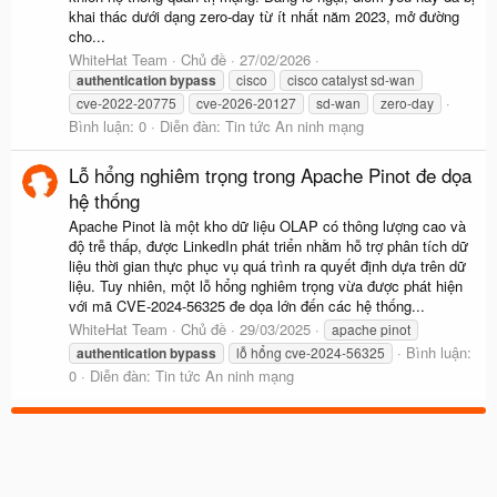
khai thác dưới dạng zero-day từ ít nhất năm 2023, mở đường
cho...
WhiteHat Team
Chủ đề
27/02/2026
authentication
bypass
cisco
cisco catalyst sd-wan
cve-2022-20775
cve-2026-20127
sd-wan
zero-day
Bình luận: 0
Diễn đàn:
Tin tức An ninh mạng
Lỗ hổng nghiêm trọng trong Apache Pinot đe dọa
hệ thống
Apache Pinot là một kho dữ liệu OLAP có thông lượng cao và
độ trễ thấp, được LinkedIn phát triển nhằm hỗ trợ phân tích dữ
liệu thời gian thực phục vụ quá trình ra quyết định dựa trên dữ
liệu. Tuy nhiên, một lỗ hổng nghiêm trọng vừa được phát hiện
với mã CVE-2024-56325 đe dọa lớn đến các hệ thống...
WhiteHat Team
Chủ đề
29/03/2025
apache pinot
Bình luận:
authentication
bypass
lỗ hổng cve-2024-56325
0
Diễn đàn:
Tin tức An ninh mạng