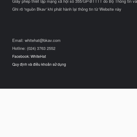
Giấy phép thiết lập mạng xã hội số 355/GP-BTTTT do Bộ Thông tin và
Ghi rõ 'nguồn Bkav' khi phát hành lại thông tin từ Website này
Email:
whitehat@bkav.com
Hotline: (024) 3763 2552
Facebook: WhiteHat
Quy định và điều khoản sử dụng