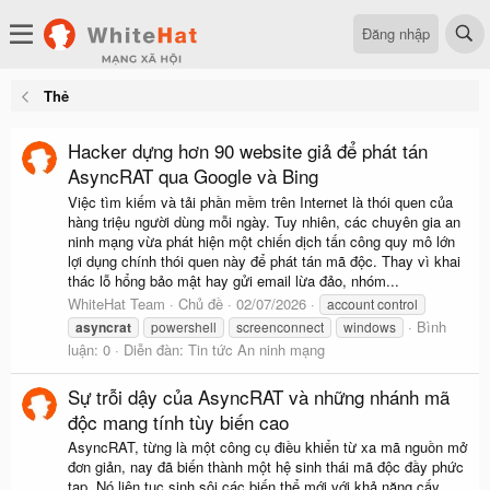
Đăng nhập
Thẻ
Hacker dựng hơn 90 website giả để phát tán
AsyncRAT qua Google và Bing
Việc tìm kiếm và tải phần mềm trên Internet là thói quen của
hàng triệu người dùng mỗi ngày. Tuy nhiên, các chuyên gia an
ninh mạng vừa phát hiện một chiến dịch tấn công quy mô lớn
lợi dụng chính thói quen này để phát tán mã độc. Thay vì khai
thác lỗ hổng bảo mật hay gửi email lừa đảo, nhóm...
WhiteHat Team
Chủ đề
02/07/2026
account control
Bình
asyncrat
powershell
screenconnect
windows
luận: 0
Diễn đàn:
Tin tức An ninh mạng
Sự trỗi dậy của AsyncRAT và những nhánh mã
độc mang tính tùy biến cao
AsyncRAT, từng là một công cụ điều khiển từ xa mã nguồn mở
đơn giản, nay đã biến thành một hệ sinh thái mã độc đầy phức
tạp. Nó liên tục sinh sôi các biến thể mới với khả năng cấy