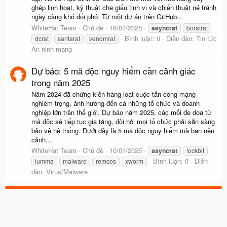
ghép linh hoạt, kỹ thuật che giấu tinh vi và chiến thuật né tránh
ngày càng khó đối phó. Từ một dự án trên GitHub...
WhiteHat Team
Chủ đề
16/07/2025
asyncrat
boratrat
Bình luận: 0
Diễn đàn:
Tin tức
dcrat
santarat
venomrat
An ninh mạng
Dự báo: 5 mã độc nguy hiểm cần cảnh giác
trong năm 2025
Năm 2024 đã chứng kiến hàng loạt cuộc tấn công mạng
nghiêm trọng, ảnh hưởng đến cả những tổ chức và doanh
nghiệp lớn trên thế giới. Dự báo năm 2025, các mối đe dọa từ
mã độc sẽ tiếp tục gia tăng, đòi hỏi mọi tổ chức phải sẵn sàng
bảo vệ hệ thống. Dưới đây là 5 mã độc nguy hiểm mà bạn nên
cảnh...
WhiteHat Team
Chủ đề
10/01/2025
asyncrat
lockbit
Bình luận: 0
Diễn
lumma
malware
remcos
xworm
đàn:
Virus/Malware