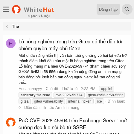
Đăng nhập
Thẻ
Lỗ hổng nghiêm trọng trên Gitea có thể dẫn tới
H
chiếm quyền máy chủ từ xa
Một chức năng hiển thị văn bản tưởng chừng vô hại lại vừa trở
thành điểm khởi đầu của một lỗ hổng nghiêm trọng trên Gitea.
Lỗ hổng mang mã hiệu CVE-2026-59774 (tham chiếu advisory
GHSA-6v53-hr58-556r) đang khiến cộng đồng an ninh mạng
báo động bởi kịch bản tấn công nguy hiểm: kẻ tấn công có
thể...
Heoanchayyy
Chủ đề
Thứ tư lúc 2:22 PM
app.ini
arbitrary
file
read
cve-2026-59774
ghsa-6v53-hr58-556r
Bình luận:
gitea
gitea vulnerability
internal_token
rce
0
Diễn đàn:
Tin tức An ninh mạng
PoC CVE-2026-45504 trên Exchange Server mở
đường đọc file nội bộ từ SSRF
Một mã khai thác vừa được công bố cho CVE-2026-45504,