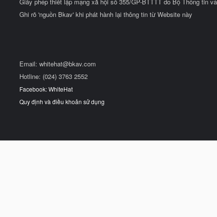
Giấy phép thiết lập mạng xã hội số 355/GP-BTTTT do Bộ Thông tin và
Ghi rõ 'nguồn Bkav' khi phát hành lại thông tin từ Website này
Email:
whitehat@bkav.com
Hotline: (024) 3763 2552
Facebook: WhiteHat
Quy định và điều khoản sử dụng