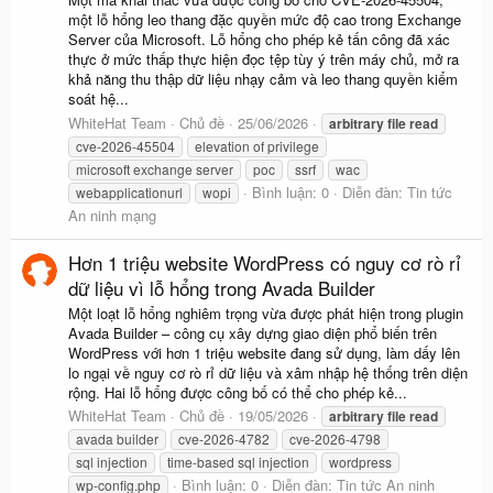
một lỗ hổng leo thang đặc quyền mức độ cao trong Exchange
Server của Microsoft. Lỗ hổng cho phép kẻ tấn công đã xác
thực ở mức thấp thực hiện đọc tệp tùy ý trên máy chủ, mở ra
khả năng thu thập dữ liệu nhạy cảm và leo thang quyền kiểm
soát hệ...
WhiteHat Team
Chủ đề
25/06/2026
arbitrary
file
read
cve-2026-45504
elevation of privilege
microsoft exchange server
poc
ssrf
wac
Bình luận: 0
Diễn đàn:
Tin tức
webapplicationurl
wopi
An ninh mạng
Hơn 1 triệu website WordPress có nguy cơ rò rỉ
dữ liệu vì lỗ hổng trong Avada Builder
Một loạt lỗ hổng nghiêm trọng vừa được phát hiện trong plugin
Avada Builder – công cụ xây dựng giao diện phổ biến trên
WordPress với hơn 1 triệu website đang sử dụng, làm dấy lên
lo ngại về nguy cơ rò rỉ dữ liệu và xâm nhập hệ thống trên diện
rộng. Hai lỗ hổng được công bố có thể cho phép kẻ...
WhiteHat Team
Chủ đề
19/05/2026
arbitrary
file
read
avada builder
cve-2026-4782
cve-2026-4798
sql injection
time-based sql injection
wordpress
Bình luận: 0
Diễn đàn:
Tin tức An ninh
wp-config.php