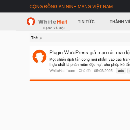
CỘNG ĐỒNG AN NINH MẠNG VIỆT NAM
TIN TỨC
THÀNH VI
Thẻ
Plugin WordPress giả mạo cài mã độc
Một chiến dịch tấn công mới nhắm vào các tra
thực chất là phần mềm độc hại, cho phép kẻ tấn 
WhiteHat Team
Chủ đề
05/05/2025
ads