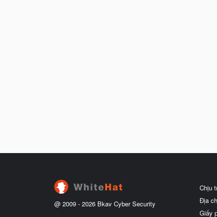
Chịu 
Địa c
@ 2009 -
2026
Bkav Cyber Security
Giấy 