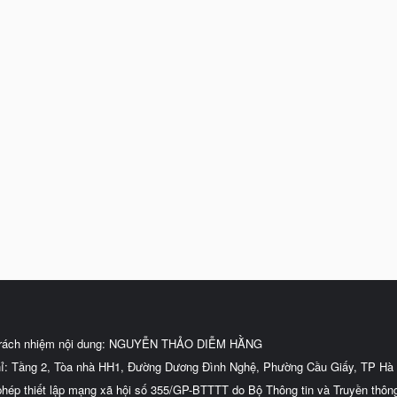
trách nhiệm nội dung: NGUYỄN THẢO DIỄM HẰNG
hỉ: Tầng 2, Tòa nhà HH1, Đường Dương Đình Nghệ, Phường Cầu Giấy, TP Hà 
phép thiết lập mạng xã hội số 355/GP-BTTTT do Bộ Thông tin và Truyền thôn