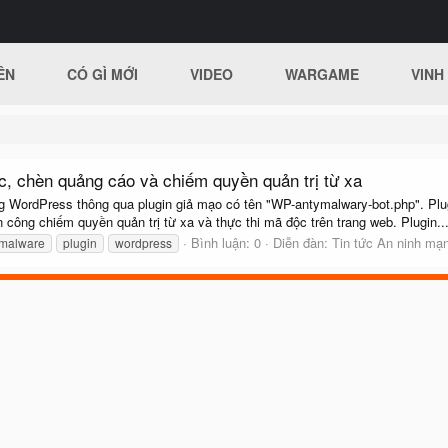
ÊN
CÓ GÌ MỚI
VIDEO
WARGAME
VINH
, chèn quảng cáo và chiếm quyền quản trị từ xa
ng WordPress thông qua plugin giả mạo có tên "WP-antymalwary-bot.php". Pl
công chiếm quyền quản trị từ xa và thực thi mã độc trên trang web. Plugin..
Bình luận: 0
Diễn đàn:
Tin tức An ninh mạ
malware
plugin
wordpress