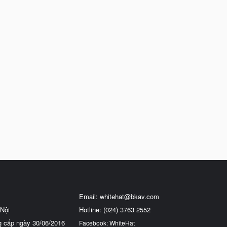
Email:
whitehat@bkav.com
Nội
Hotline: (024) 3763 2552
g cấp ngày 30/06/2016
Facebook: WhiteHat