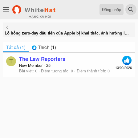
Đăng nhập
Lỗ hổng zero-day đầu tiên của Apple bị khai thác, ảnh hưởng iPhone, Mac và nhiều thiết bị khác
Tất cả
(1)
Thích
(1)
The Law Reporters
T
New Member
·
25
13/02/2026
Bài viết
0
Điểm tương tác
0
Điểm thành tích
0