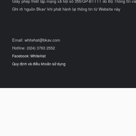
Giấy phép thiết lập mạng xã hội số 355/GP-BTTTT do Bộ Thông tin và
Ghi rõ 'nguồn Bkav' khi phát hành lại thông tin từ Website này
Email:
whitehat@bkav.com
Hotline: (024) 3763 2552
Facebook: WhiteHat
Quy định và điều khoản sử dụng