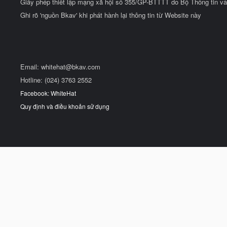
Giấy phép thiết lập mạng xã hội số 355/GP-BTTTT do Bộ Thông tin và
Ghi rõ 'nguồn Bkav' khi phát hành lại thông tin từ Website này
Email:
whitehat@bkav.com
Hotline: (024) 3763 2552
Facebook: WhiteHat
Quy định và điều khoản sử dụng