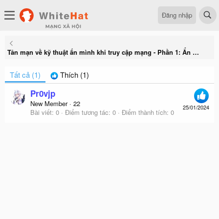
Đăng nhập
Tản mạn về kỹ thuật ẩn mình khi truy cập mạng - Phần 1: Ẩn mình
Tất cả
(1)
Thích
(1)
Pr0vjp
New Member
·
22
25/01/2024
Bài viết
0
Điểm tương tác
0
Điểm thành tích
0