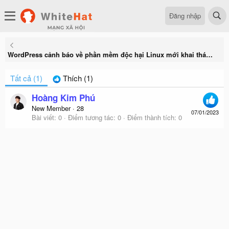
Đăng nhập
WordPress cảnh báo về phần mềm độc hại Linux mới khai thác hơn hai chục lỗ hổng CMS
Tất cả
(1)
Thích
(1)
Hoàng Kim Phú
New Member
·
28
07/01/2023
Bài viết
0
Điểm tương tác
0
Điểm thành tích
0