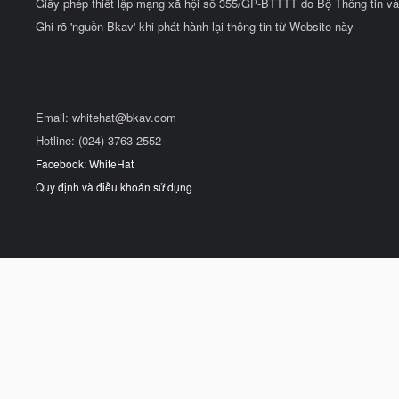
Giấy phép thiết lập mạng xã hội số 355/GP-BTTTT do Bộ Thông tin và
Ghi rõ 'nguồn Bkav' khi phát hành lại thông tin từ Website này
Email:
whitehat@bkav.com
Hotline: (024) 3763 2552
Facebook: WhiteHat
Quy định và điều khoản sử dụng