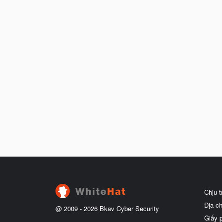
Chịu 
Địa c
@ 2009 -
2026
Bkav Cyber Security
Giấy 