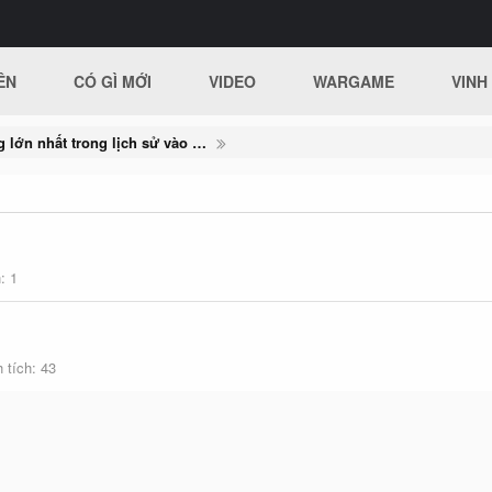
ÊN
CÓ GÌ MỚI
VIDEO
WARGAME
VINH
Vụ tấn công mạng lớn nhất trong lịch sử vào công ty điện lực Israel
h
1
 tích
43