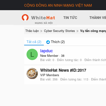
CỘNG ĐỒNG AN NINH MẠNG VIỆT NAM
TIN TỨC
THÀNH VI
Thảo luận
Cyber Security Stories
Tất cả
(2)
Thích
(2)
lapduc
L
New Member
·
38
Bài viết
0
Điểm tương tác
0
Điểm thành tíc
WhiteHat News #ID:2017
VIP Members
Bài viết
356
Điểm tương tác
113
Điểm thành