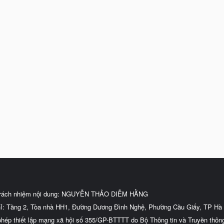
trách nhiệm nội dung: NGUYỄN THẢO DIỄM HẰNG
hỉ: Tầng 2, Tòa nhà HH1, Đường Dương Đình Nghệ, Phường Cầu Giấy, TP Hà 
phép thiết lập mạng xã hội số 355/GP-BTTTT do Bộ Thông tin và Truyền thôn