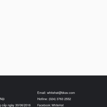
Email:
whitehat@bkav.com
Nội
Hotline: (024) 3763 2552
g cấp ngày 30/06/2016
Facebook: WhiteHat