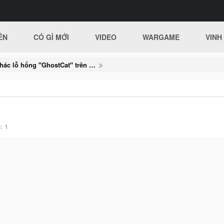
ÊN
CÓ GÌ MỚI
VIDEO
WARGAME
VINH
Hướng dẫn khai thác lỗ hổng "GhostCat" trên Webserver Apache Tomcat
h
1