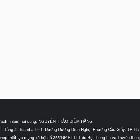
trách nhiệm nội dung: NGUYỄN THẢO DIỄM HẰNG
hỉ: Tầng 2, Tòa nhà HH1, Đường Dương Đình Nghệ, Phường Cầu Giấy, TP Hà 
phép thiết lập mạng xã hội số 355/GP-BTTTT do Bộ Thông tin và Truyền thôn