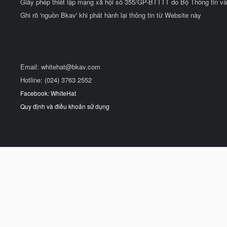
Giấy phép thiết lập mạng xã hội số 355/GP-BTTTT do Bộ Thông tin và
Ghi rõ 'nguồn Bkav' khi phát hành lại thông tin từ Website này
Email:
whitehat@bkav.com
Hotline: (024) 3763 2552
Facebook: WhiteHat
Quy định và điều khoản sử dụng