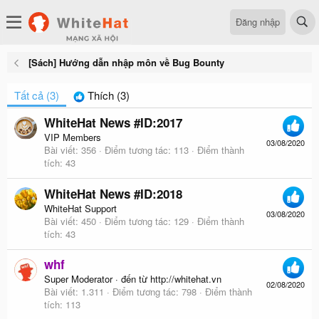
Đăng nhập
[Sách] Hướng dẫn nhập môn về Bug Bounty
Tất cả
(3)
Thích
(3)
WhiteHat News #ID:2017
VIP Members
03/08/2020
Bài viết
356
Điểm tương tác
113
Điểm thành
tích
43
WhiteHat News #ID:2018
WhiteHat Support
03/08/2020
Bài viết
450
Điểm tương tác
129
Điểm thành
tích
43
whf
Super Moderator
·
đến từ
http://whitehat.vn
02/08/2020
Bài viết
1.311
Điểm tương tác
798
Điểm thành
tích
113