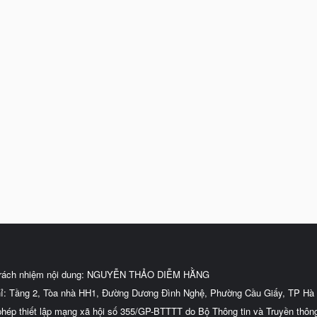
trách nhiệm nội dung: NGUYỄN THẢO DIỄM HẰNG
hỉ: Tầng 2, Tòa nhà HH1, Đường Dương Đình Nghệ, Phường Cầu Giấy, TP Hà 
phép thiết lập mạng xã hội số 355/GP-BTTTT do Bộ Thông tin và Truyền thôn