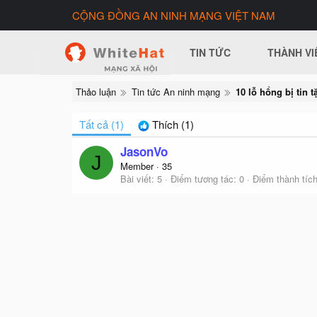
CỘNG ĐỒNG AN NINH MẠNG VIỆT NAM
TIN TỨC
THÀNH VI
Thảo luận
Tin tức An ninh mạng
Tất cả
(1)
Thích
(1)
JasonVo
J
Member
·
35
Bài viết
5
Điểm tương tác
0
Điểm thành tíc