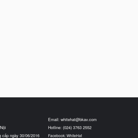
Email:
whitehat@bkav.com
Nội
Hotline: (024) 3763 2552
g cấp ngày 30/06/2016
Facebook: WhiteHat