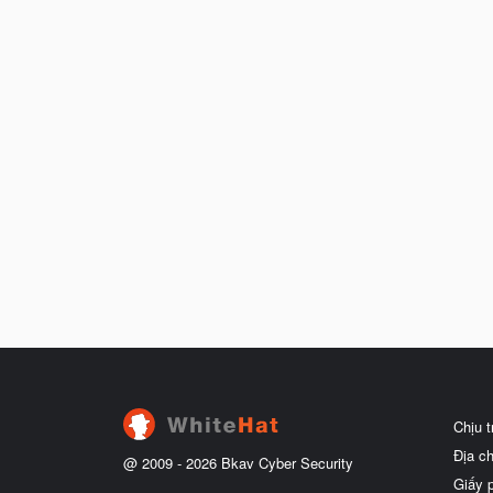
Chịu 
Địa c
@ 2009 -
2026
Bkav Cyber Security
Giấy 