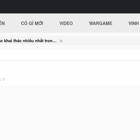
ÊN
CÓ GÌ MỚI
VIDEO
WARGAME
VINH
10 lỗ hổng bị tin tặc khai thác nhiều nhất trong giai đoạn 2016-2019
h
1