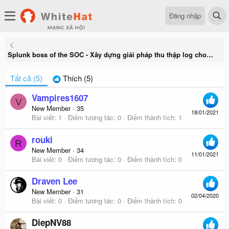
Đăng nhập
Splunk boss of the SOC - Xây dựng giải pháp thu thập log cho một doanh nghiệp
Tất cả
(5)
Thích
(5)
Vampires1607
V
New Member
·
35
18/01/2021
Bài viết
1
Điểm tương tác
0
Điểm thành tích
1
rouki
R
New Member
·
34
11/01/2021
Bài viết
0
Điểm tương tác
0
Điểm thành tích
0
Draven Lee
New Member
·
31
02/04/2020
Bài viết
0
Điểm tương tác
0
Điểm thành tích
0
DiepNV88