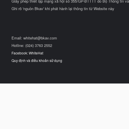
Giấy phép thiết lập mạng xã hội số 355/GP-BTTTT do Bộ Thông tin và
Ghi rõ 'nguồn Bkav' khi phát hành lại thông tin từ Website này
Email:
whitehat@bkav.com
Hotline: (024) 3763 2552
Facebook: WhiteHat
Quy định và điều khoản sử dụng