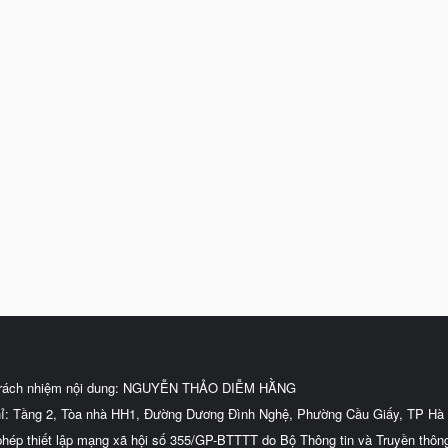
trách nhiệm nội dung: NGUYỄN THẢO DIỄM HẰNG
hỉ: Tầng 2, Tòa nhà HH1, Đường Dương Đình Nghệ, Phường Cầu Giấy, TP Hà 
phép thiết lập mạng xã hội số 355/GP-BTTTT do Bộ Thông tin và Truyền thôn