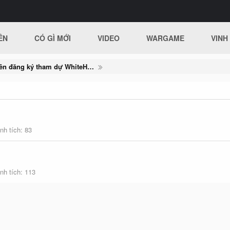
ÊN
CÓ GÌ MỚI
VIDEO
WARGAME
VINH
Gần 200 đội đầu tiên đăng ký tham dự WhiteHat Grand Prix 06
nh tích
83
nh tích
113