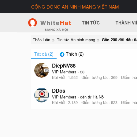
CỘNG ĐỒNG AN NINH MẠNG VIỆT NAM
TIN TỨC
THÀNH VI
Thảo luận
Tin tức An ninh mạng
Tất cả
(2)
Thích
(2)
DiepNV88
VIP Members
·
38
Bài viết
1.552
Điểm tương tác
369
Điểm thà
DDos
VIP Members
·
đến từ
Hà Nội
Bài viết
2.189
Điểm tương tác
523
Điểm thà