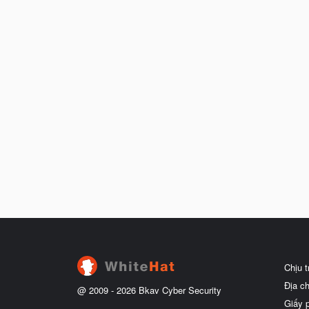
Chịu 
Địa c
@ 2009 -
2026
Bkav Cyber Security
Giấy 