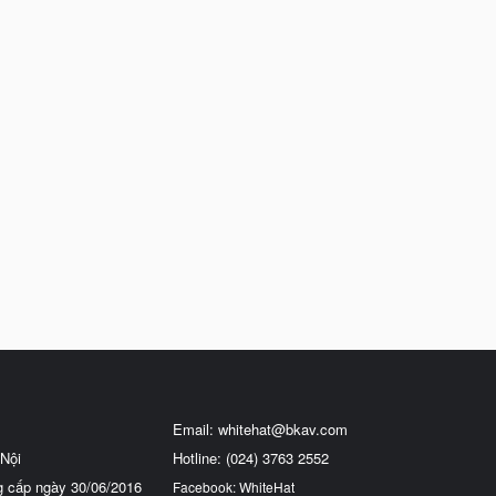
Email:
whitehat@bkav.com
Nội
Hotline: (024) 3763 2552
g cấp ngày 30/06/2016
Facebook: WhiteHat