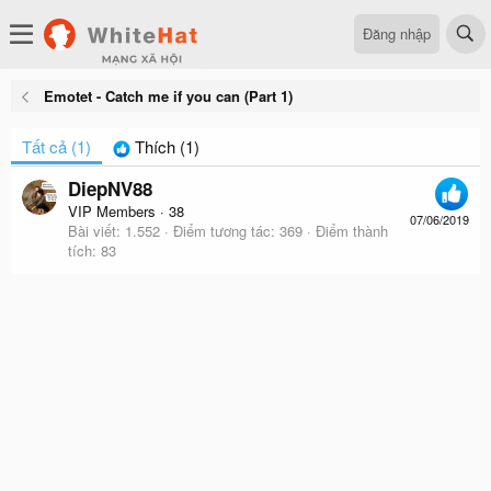
Đăng nhập
Emotet - Catch me if you can (Part 1)
Tất cả
(1)
Thích
(1)
DiepNV88
VIP Members
·
38
07/06/2019
Bài viết
1.552
Điểm tương tác
369
Điểm thành
tích
83