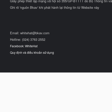
Giấy phép thiết lập mạng xã hội số 355/GP-BTTTT do Bộ Thông tin và
Ghi rõ 'nguồn Bkav' khi phát hành lại thông tin từ Website này
Email:
whitehat@bkav.com
Hotline: (024) 3763 2552
Facebook: WhiteHat
Quy định và điều khoản sử dụng