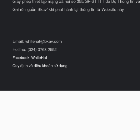
Giấy phép thiết lập mạng xã hội số 355/GP-BTTTT do Bộ Thông tin và
Ghi rõ 'nguồn Bkav' khi phát hành lại thông tin từ Website này
Email:
whitehat@bkav.com
Hotline: (024) 3763 2552
Facebook: WhiteHat
Quy định và điều khoản sử dụng