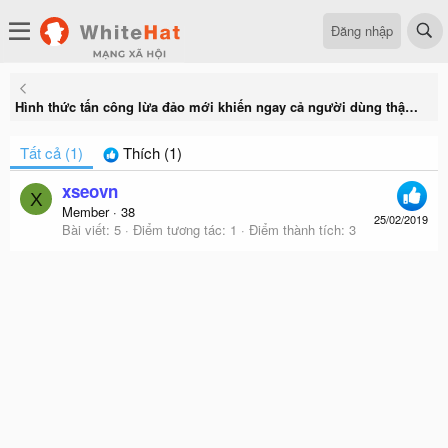
Đăng nhập
Hình thức tấn công lừa đảo mới khiến ngay cả người dùng thận trọng nhất cũng có thể mắc bẫy
Tất cả
(1)
Thích
(1)
xseovn
X
Member
·
38
25/02/2019
Bài viết
5
Điểm tương tác
1
Điểm thành tích
3