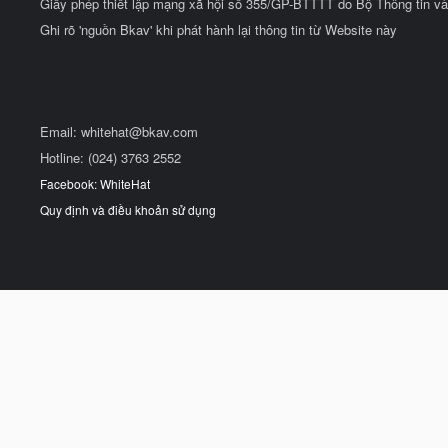
Giấy phép thiết lập mạng xã hội số 355/GP-BTTTT do Bộ Thông tin và
Ghi rõ 'nguồn Bkav' khi phát hành lại thông tin từ Website này
Email:
whitehat@bkav.com
Hotline: (024) 3763 2552
Facebook: WhiteHat
Quy định và điều khoản sử dụng