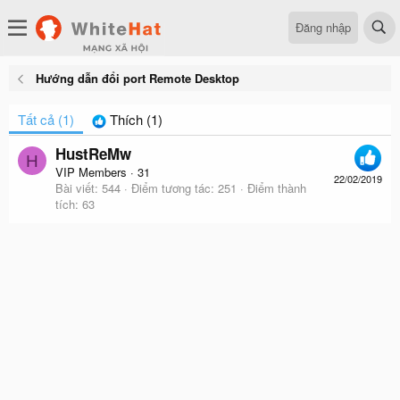
Đăng nhập
Hướng dẫn đổi port Remote Desktop
Tất cả
(1)
Thích
(1)
HustReMw
H
VIP Members
·
31
22/02/2019
Bài viết
544
Điểm tương tác
251
Điểm thành
tích
63