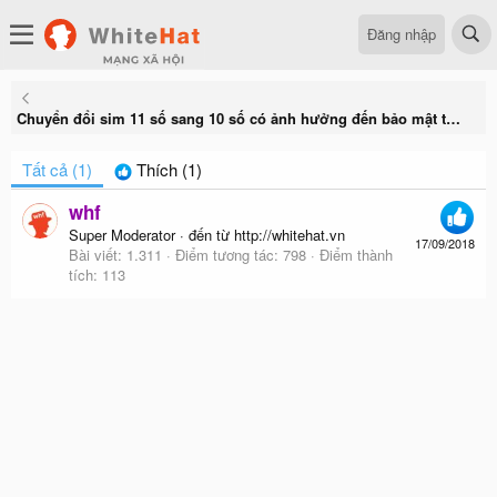
Đăng nhập
Chuyển đổi sim 11 số sang 10 số có ảnh hưởng đến bảo mật tài khoản không?
Tất cả
(1)
Thích
(1)
whf
Super Moderator
·
đến từ
http://whitehat.vn
17/09/2018
Bài viết
1.311
Điểm tương tác
798
Điểm thành
tích
113