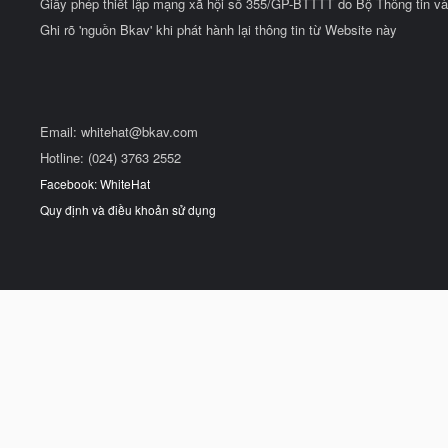
Giấy phép thiết lập mạng xã hội số 355/GP-BTTTT do Bộ Thông tin và
Ghi rõ 'nguồn Bkav' khi phát hành lại thông tin từ Website này
Email:
whitehat@bkav.com
Hotline: (024) 3763 2552
Facebook: WhiteHat
Quy định và điều khoản sử dụng