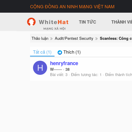
CỘNG ĐỒNG AN NINH MẠNG VIỆT NAM
TIN TỨC
THÀNH VI
Thảo luận
Audit/Pentest Security
Scanless: Công c
Tất cả
(1)
Thích
(1)
henryfrance
H
W-------
·
38
Bài viết
3
Điểm tương tác
1
Điểm thành tíc