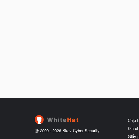
Chịu 
Địa c
@ 2009 -
2026
Bkav Cyber Security
Giấy 