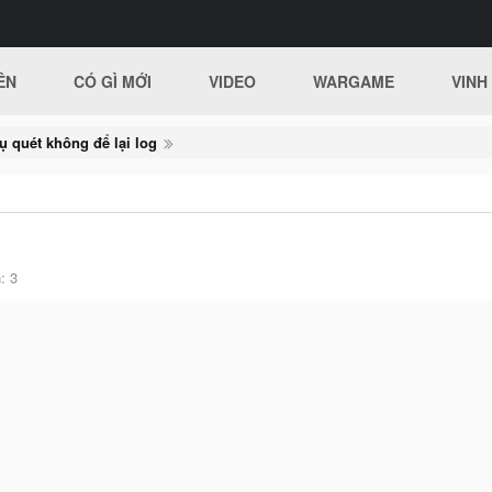
ÊN
CÓ GÌ MỚI
VIDEO
WARGAME
VINH
ụ quét không để lại log
h
3