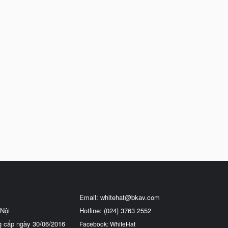
Email:
whitehat@bkav.com
Nội
Hotline: (024) 3763 2552
g cấp ngày 30/06/2016
Facebook: WhiteHat