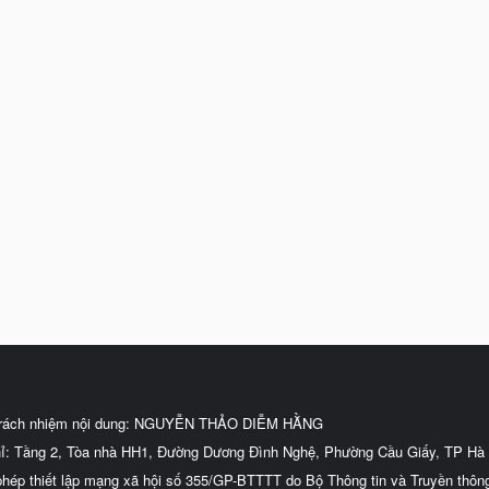
trách nhiệm nội dung: NGUYỄN THẢO DIỄM HẰNG
hỉ: Tầng 2, Tòa nhà HH1, Đường Dương Đình Nghệ, Phường Cầu Giấy, TP Hà 
phép thiết lập mạng xã hội số 355/GP-BTTTT do Bộ Thông tin và Truyền thôn