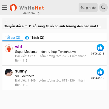
Đăng nhập
Chuyển đổi sim 11 số sang 10 số có ảnh hưởng đến bảo mật tài khoản không?
Tất cả
(2)
Thích
(2)
whf
Super Moderator
·
đến từ
http://whitehat.vn
08/06/2018
Bài viết
1.311
Điểm tương tác
798
Điểm thành
tích
113
sunny
VIP Members
05/06/2018
Bài viết
1.849
Điểm tương tác
873
Điểm thành
tích
113