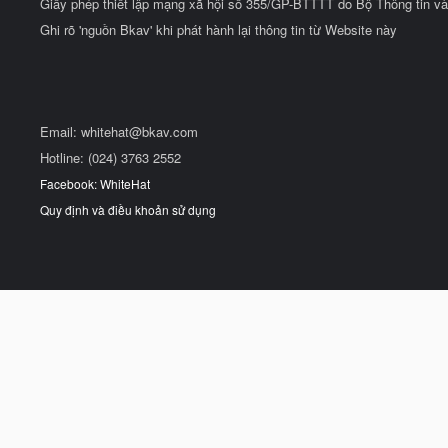
Giấy phép thiết lập mạng xã hội số 355/GP-BTTTT do Bộ Thông tin và
Ghi rõ 'nguồn Bkav' khi phát hành lại thông tin từ Website này
Email:
whitehat@bkav.com
Hotline: (024) 3763 2552
Facebook: WhiteHat
Quy định và điều khoản sử dụng