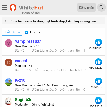
Đăng nhập
Phân tích virus tự động bật trình duyệt để chạy quảng cáo
Tất cả
(5)
Thích
(5)
Vampires1607
V
New Member
·
35
25/10/2022
Bài viết
1
Điểm tương tác
0
Điểm thành tích
1
caocat
C
Member
·
41
06/04/2020
Bài viết
15
Điểm tương tác
0
Điểm thành tích
1
K-218
New Member
·
đến từ
Cần Đước, Long An
15/06/2019
Bài viết
0
Điểm tương tác
0
Điểm thành tích
0
Sugi_b3o
Moderator
·
đến từ
WhiteHat
26/05/2018