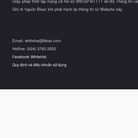
Giấy phép thiết lập mạng xã hội số 355/GP-BTTTT do Bộ Thông tin và
Ghi rõ 'nguồn Bkav' khi phát hành lại thông tin từ Website này
Email:
whitehat@bkav.com
Hotline: (024) 3763 2552
Facebook: WhiteHat
Quy định và điều khoản sử dụng