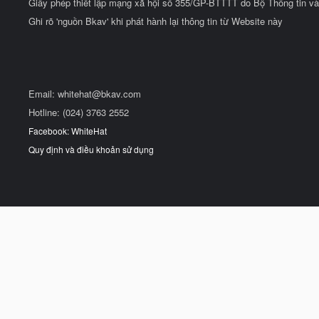
Giấy phép thiết lập mạng xã hội số 355/GP-BTTTT do Bộ Thông tin và
Ghi rõ 'nguồn Bkav' khi phát hành lại thông tin từ Website này
Email:
whitehat@bkav.com
Hotline: (024) 3763 2552
Facebook: WhiteHat
Quy định và điều khoản sử dụng