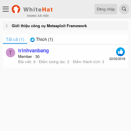
Đăng nhập
Giới thiệu công cụ Metasploit Framework
Tất cả
(1)
Thích
(1)
trinhvanbang
T
Member
·
30
22/02/2018
Bài viết
9
Điểm tương tác
2
Điểm thành tích
3