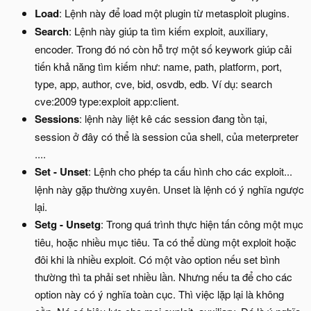
Load
: Lệnh này để load một plugin từ metasploit plugins.
Search
: Lệnh này giúp ta tìm kiếm exploit, auxiliary,
encoder. Trong đó nó còn hỗ trợ một số keywork giúp cải
tiến khả năng tìm kiếm như: name, path, platform, port,
type, app, author, cve, bid, osvdb, edb. Ví dụ: search
cve:2009 type:exploit app:client.
Sessions
: lệnh này liệt kê các session đang tồn tại,
session ở đây có thể là session của shell, của meterpreter
....
Set - Unset
: Lệnh cho phép ta cấu hình cho các exploit...
lệnh này gặp thường xuyên. Unset là lệnh có ý nghĩa ngược
lại.
Setg - Unsetg
: Trong quá trình thực hiện tấn công một mục
tiêu, hoặc nhiều mục tiêu. Ta có thể dùng một exploit hoặc
đôi khi là nhiều exploit. Có một vào option nếu set bình
thường thì ta phải set nhiều lần. Nhưng nếu ta để cho các
option này có ý nghĩa toàn cục. Thì việc lặp lại là không