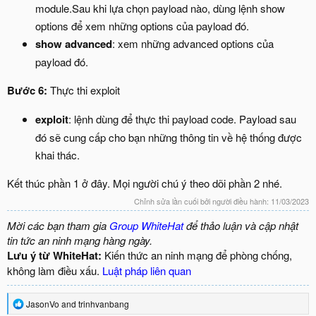
module.Sau khi lựa chọn payload nào, dùng lệnh show
options để xem những options của payload đó.
show advanced
: xem những advanced options của
payload đó.
Bước 6:
Thực thi exploit
exploit
: lệnh dùng để thực thi payload code. Payload sau
đó sẽ cung cấp cho bạn những thông tin về hệ thống được
khai thác.
Kết thúc phần 1 ở đây. Mọi người chú ý theo dõi phần 2 nhé.
Chỉnh sửa lần cuối bởi người điều hành:
11/03/2023
Mời các bạn tham gia
Group WhiteHat
để thảo luận và cập nhật
tin tức an ninh mạng hàng ngày.
Lưu ý từ WhiteHat:
Kiến thức an ninh mạng để phòng chống,
không làm điều xấu.
Luật pháp liên quan
R
JasonVo
and
trinhvanbang
e