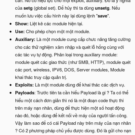
cần. Nó có hiệu lực cho mọi exploit, auxiliary. Đó là ý nghĩa
của
setg
(global set). Để hủy thì ta dùng
unsetg
. Nếu
muốn lưu việc cấu hình này lại dùng lệnh "
save
".
Show:
Liệt kê các module hiện tại.
Use:
Cho phép chọn một một module.
Auxiliary:
Là một module cung cấp chưc năng tăng cường
cho các thử nghiệm xâm nhập và quét lỗ hổng cùng với
các tác vụ tự động. Phân loại trong auxiliary module:
module quét các giao thức (như SMB, HTTP), module quét
các port, wireless, IPV6, DOS, Server modules, Module
khai thác truy cập quản trị.
Exploits:
Là một module dùng để khai thác các dịch vụ.
Payloads
: Trước tiên ta cần hiểu Payload là gi ? Ta có thể
hiểu một cách đơn giản thì nó là một đoạn code thực thi
trên máy nạn nhân, dùng để thực hiện một số hoạt động
nào đó, hoặc dùng để kết nối về máy của người tấn công.
Vậy làm sao để có cái Payload này trên máy của nạn nhân
? Có 2 phương pháp chủ yếu được dùng. Đó là gửi cho nạn