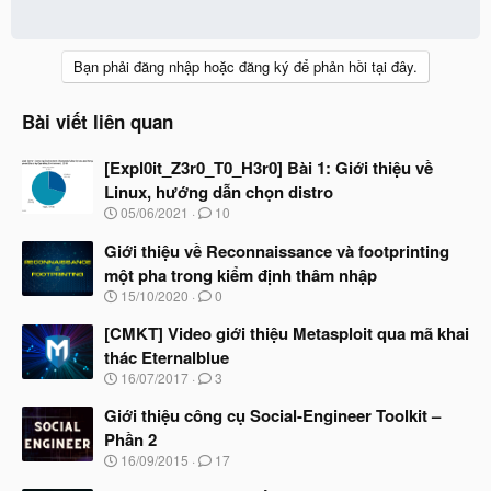
Bạn phải đăng nhập hoặc đăng ký để phản hồi tại đây.
Bài viết liên quan
[Expl0it_Z3r0_T0_H3r0] Bài 1: Giới thiệu về
Linux, hướng dẫn chọn distro
N
05/06/2021
10
g
à
Giới thiệu về Reconnaissance và footprinting
y
một pha trong kiểm định thâm nhập
b
N
15/10/2020
0
ắ
g
t
à
[CMKT] Video giới thiệu Metasploit qua mã khai
đ
y
ầ
thác Eternalblue
b
u
N
16/07/2017
3
ắ
g
t
à
Giới thiệu công cụ Social-Engineer Toolkit –
đ
y
ầ
Phần 2
b
u
N
16/09/2015
17
ắ
g
t