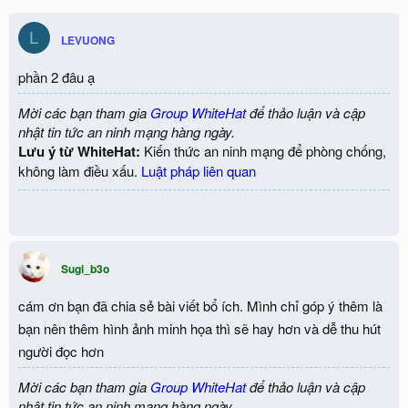
a
c
L
LEVUONG
t
i
o
phần 2 đâu ạ
n
s
Mời các bạn tham gia
Group WhiteHat
để thảo luận và cập
:
nhật tin tức an ninh mạng hàng ngày.
Lưu ý từ WhiteHat:
Kiến thức an ninh mạng để phòng chống,
không làm điều xấu.
Luật pháp liên quan
Sugi_b3o
cám ơn bạn đã chia sẻ bài viết bổ ích. Mình chỉ góp ý thêm là
bạn nên thêm hình ảnh minh họa thì sẽ hay hơn và dễ thu hút
người đọc hơn
Mời các bạn tham gia
Group WhiteHat
để thảo luận và cập
nhật tin tức an ninh mạng hàng ngày.