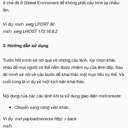
ở chế độ ở Global Enviroment để không phải cấu hình lại nhiều
lần.
Ví dụ:
msf> setg LPORT 80
msf> setg LHOST 172.16.8.2
3. Hướng dẫn sử dụng
Trước hết mình sẽ nói qua về những câu lệnh, tùy chọn khác
nhau để mọi người có thể nắm được nhiệm vụ của lệnh đấy. Sau
đó mình sẽ nói về các bước để khai thác một mục tiêu cụ thể. Và
cuối cùng là ví dụ về một kịch bản khai thác.
Nội dung của các câu lệnh khi ta sử dụng giao diện msfconsole:
Chuyển sang công việc khác.
Ví dụ:
msf payload(reverse http) > back
msf>