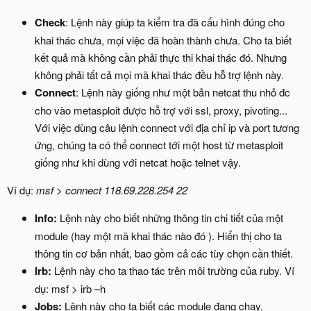
Check
: Lệnh này giúp ta kiểm tra đã cấu hình đúng cho
khai thác chưa, mọi việc đã hoàn thành chưa. Cho ta biết
kết quả mà không cần phải thực thi khai thác đó. Nhưng
không phải tất cả mọi mã khai thác đều hỗ trợ lệnh này.
Connect
: Lệnh này giống như một bản netcat thu nhỏ đc
cho vào metasploit được hỗ trợ với ssl, proxy, pivoting...
Với việc dùng câu lệnh connect với địa chỉ ip và port tương
ứng, chúng ta có thể connect tới một host từ metasploit
giống như khi dùng với netcat hoặc telnet vậy.
Ví dụ:
msf > connect 118.69.228.254 22
Info:
Lệnh này cho biết những thông tin chi tiết của một
module (hay một mã khai thác nào đó ). Hiển thị cho ta
thông tin cơ bản nhất, bao gồm cả các tùy chọn cần thiết.
Irb:
Lệnh này cho ta thao tác trên môi trường của ruby. Ví
dụ: msf > irb –h
Jobs:
Lệnh này cho ta biết các module đang chạy.