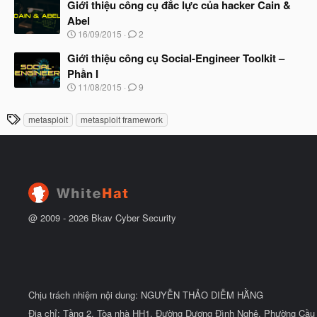
à
Giới thiệu công cụ đắc lực của hacker Cain &
đ
y
ầ
Abel
b
u
N
16/09/2015
2
ắ
g
t
à
Giới thiệu công cụ Social-Engineer Toolkit –
đ
y
ầ
Phần I
b
u
N
11/08/2015
9
ắ
g
t
à
đ
T
metasploit
metasploit framework
y
ầ
h
b
u
ắ
ẻ
t
đ
ầ
u
@ 2009 -
2026
Bkav Cyber Security
Chịu trách nhiệm nội dung: NGUYỄN THẢO DIỄM HẰNG
Địa chỉ: Tầng 2, Tòa nhà HH1, Đường Dương Đình Nghệ, Phường Cầu 