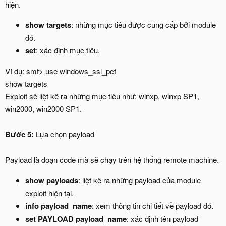
hiện.
show targets
: những mục tiêu được cung cấp bởi module
đó.
set
: xác định mục tiêu.
Ví dụ: smf> use windows_ssl_pct
show targets
Exploit sẽ liệt kê ra những mục tiêu như: winxp, winxp SP1,
win2000, win2000 SP1.
Bước 5:
Lựa chọn payload
Payload là đoạn code mà sẽ chạy trên hệ thống remote machine.
show payloads
: liệt kê ra những payload của module
exploit hiện tại.
info payload_name
: xem thông tin chi tiết về payload đó.
set PAYLOAD payload_name
: xác định tên payload