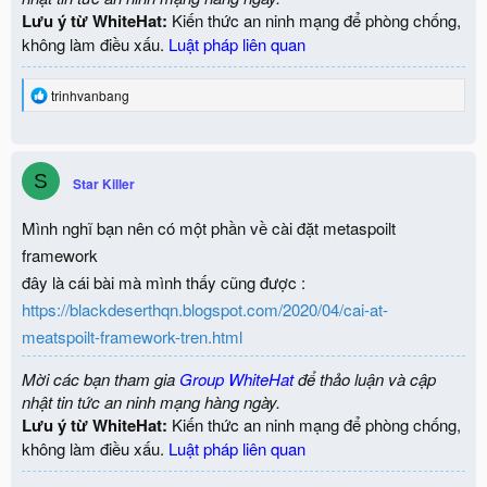
Lưu ý từ WhiteHat:
Kiến thức an ninh mạng để phòng chống,
không làm điều xấu.
Luật pháp liên quan
R
trinhvanbang
e
a
c
t
S
i
Star Killer
o
n
Mình nghĩ bạn nên có một phần về cài đặt metaspoilt
s
:
framework
đây là cái bài mà mình thấy cũng được :
https://blackdeserthqn.blogspot.com/2020/04/cai-at-
meatspoilt-framework-tren.html
Mời các bạn tham gia
Group WhiteHat
để thảo luận và cập
nhật tin tức an ninh mạng hàng ngày.
Lưu ý từ WhiteHat:
Kiến thức an ninh mạng để phòng chống,
không làm điều xấu.
Luật pháp liên quan