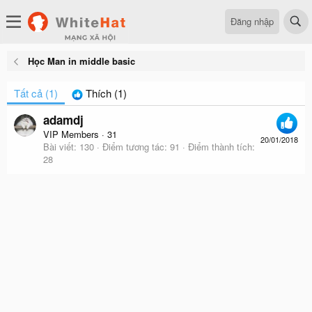
Đăng nhập
Học Man in middle basic
Tất cả
(1)
Thích
(1)
adamdj
VIP Members
·
31
20/01/2018
Bài viết
130
Điểm tương tác
91
Điểm thành tích
28