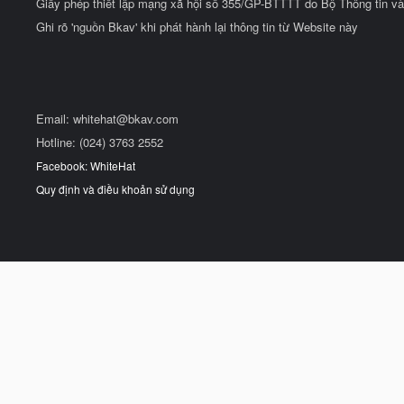
Giấy phép thiết lập mạng xã hội số 355/GP-BTTTT do Bộ Thông tin và
Ghi rõ 'nguồn Bkav' khi phát hành lại thông tin từ Website này
Email:
whitehat@bkav.com
Hotline: (024) 3763 2552
Facebook: WhiteHat
Quy định và điều khoản sử dụng