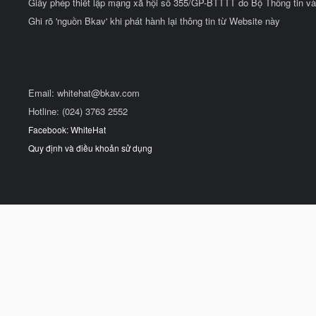
Giấy phép thiết lập mạng xã hội số 355/GP-BTTTT do Bộ Thông tin và
Ghi rõ 'nguồn Bkav' khi phát hành lại thông tin từ Website này
Email:
whitehat@bkav.com
Hotline: (024) 3763 2552
Facebook: WhiteHat
Quy định và điều khoản sử dụng