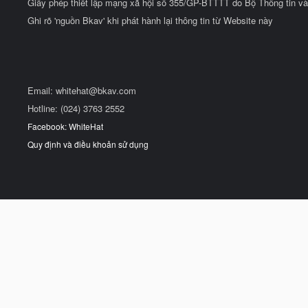
Giấy phép thiết lập mạng xã hội số 355/GP-BTTTT do Bộ Thông tin và
Ghi rõ 'nguồn Bkav' khi phát hành lại thông tin từ Website này
Email:
whitehat@bkav.com
Hotline: (024) 3763 2552
Facebook: WhiteHat
Quy định và điều khoản sử dụng