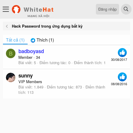
Đăng nhập
Hack Password trong ứng dụng bất kỳ
Tất cả
(1)
Thích
(1)
badboyasd
B
Member
·
34
30/08/2017
Bài viết
5
Điểm tương tác
0
Điểm thành tích
1
sunny
VIP Members
08/08/2016
Bài viết
1.849
Điểm tương tác
873
Điểm thành
tích
113