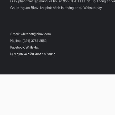
Giấy phép thiết lập mạng xã hội số 355/GP-BTTTT do Bộ Thông tin và
Ghi rõ 'nguồn Bkav' khi phát hành lại thông tin từ Website này
Email:
whitehat@bkav.com
Hotline: (024) 3763 2552
Facebook: WhiteHat
Quy định và điều khoản sử dụng