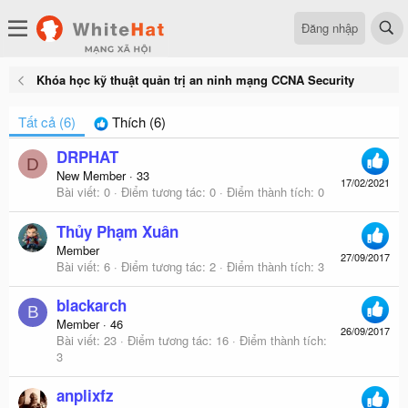
Đăng nhập
Khóa học kỹ thuật quản trị an ninh mạng CCNA Security
Tất cả
(6)
Thích
(6)
DRPHAT
D
New Member
·
33
17/02/2021
Bài viết
0
Điểm tương tác
0
Điểm thành tích
0
Thủy Phạm Xuân
Member
27/09/2017
Bài viết
6
Điểm tương tác
2
Điểm thành tích
3
blackarch
B
Member
·
46
26/09/2017
Bài viết
23
Điểm tương tác
16
Điểm thành tích
3
anplixfz