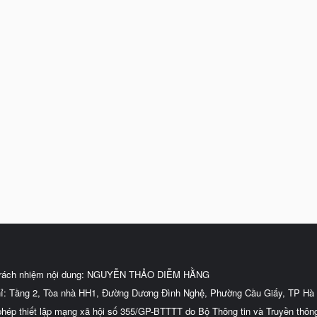
trách nhiệm nội dung: NGUYỄN THẢO DIỄM HẰNG
hỉ: Tầng 2, Tòa nhà HH1, Đường Dương Đình Nghệ, Phường Cầu Giấy, TP Hà 
phép thiết lập mạng xã hội số 355/GP-BTTTT do Bộ Thông tin và Truyền thôn