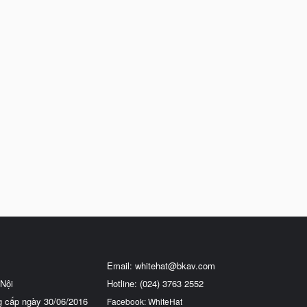
Email:
whitehat@bkav.com
Nội
Hotline: (024) 3763 2552
g cấp ngày 30/06/2016
Facebook: WhiteHat