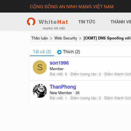
CỘNG ĐỒNG AN NINH MẠNG VIỆT NAM
TIN TỨC
THÀNH VI
Thảo luận
Web Security
Tất cả
(2)
Thích
(2)
son1996
S
Member
Bài viết
5
Điểm tương tác
2
Điểm thành tíc
ThanPhong
New Member
·
35
Bài viết
1
Điểm tương tác
0
Điểm thành tíc