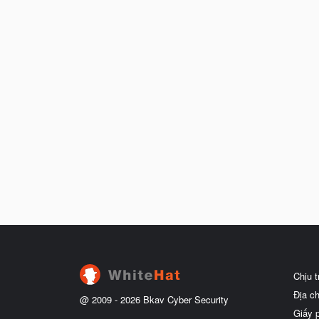
Chịu 
Địa c
@ 2009 -
2026
Bkav Cyber Security
Giấy 