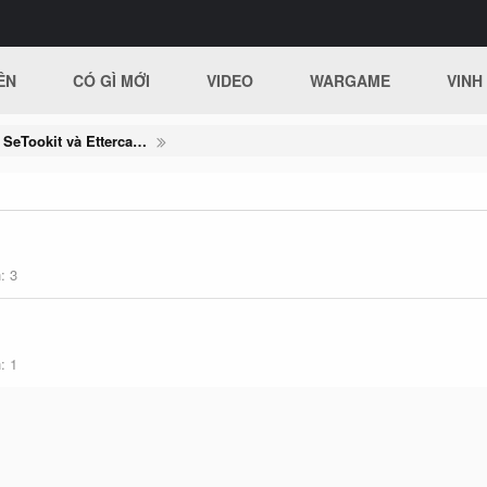
ÊN
CÓ GÌ MỚI
VIDEO
WARGAME
VINH
[CKMT] DNS Spoofing với SeTookit và Ettercap trong Kali Linux
h
3
h
1