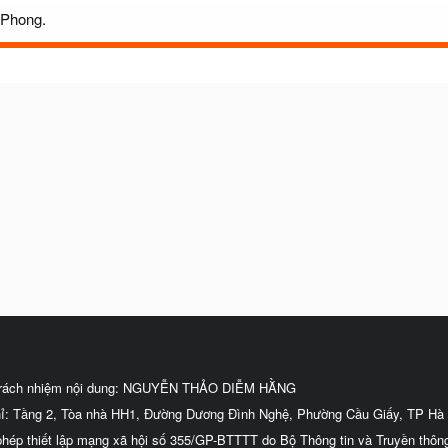
nPhong.
trách nhiệm nội dung: NGUYỄN THẢO DIỄM HẰNG
hỉ: Tầng 2, Tòa nhà HH1, Đường Dương Đình Nghệ, Phường Cầu Giấy, TP Hà 
phép thiết lập mạng xã hội số 355/GP-BTTTT do Bộ Thông tin và Truyền thôn