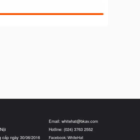
Email:
whitehat@bkav.com
Nội
Hotline: (024) 3763 2552
g cấp ngày 30/06/2016
Facebook: WhiteHat