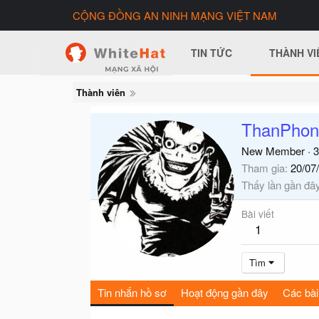
CỘNG ĐỒNG AN NINH MẠNG VIỆT NAM
TIN TỨC
THÀNH VI
Thành viên
ThanPhon
New Member
·
3
Tham gia
20/07
Thấy lần gần đâ
Bài viết
1
Tìm
Tin nhắn hồ sơ
Hoạt động gần đây
Các bài