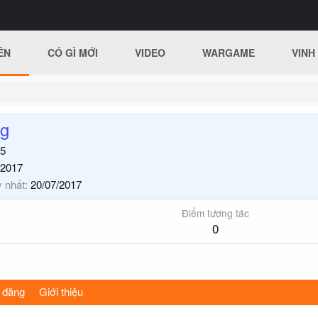
ÊN
CÓ GÌ MỚI
VIDEO
WARGAME
VINH
g
5
/2017
y nhất
20/07/2017
Điểm tương tác
0
 đăng
Giới thiệu