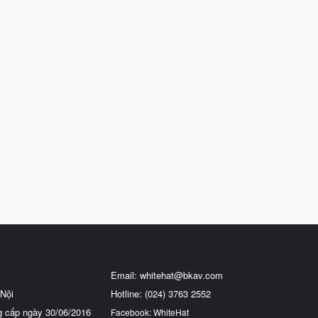
Email:
whitehat@bkav.com
Nội
Hotline: (024) 3763 2552
g cấp ngày 30/06/2016
Facebook: WhiteHat