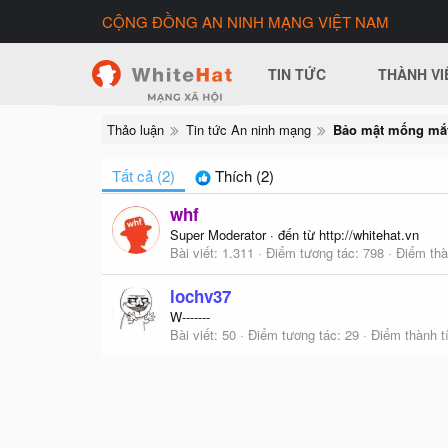
CỘNG ĐỒNG AN NINH MẠNG VIỆT NAM
TIN TỨC
THÀNH VI
Thảo luận
Tin tức An ninh mạng
Tất cả
(2)
Thích
(2)
whf
Super Moderator
·
đến từ
http://whitehat.vn
Bài viết
1.311
Điểm tương tác
798
Điểm thà
lochv37
W-------
Bài viết
50
Điểm tương tác
29
Điểm thành t