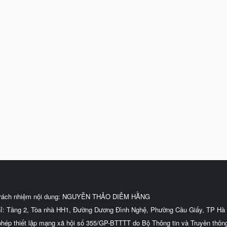
trách nhiệm nội dung: NGUYỄN THẢO DIỄM HẰNG
hỉ: Tầng 2, Tòa nhà HH1, Đường Dương Đình Nghệ, Phường Cầu Giấy, TP Hà 
phép thiết lập mạng xã hội số 355/GP-BTTTT do Bộ Thông tin và Truyền thôn