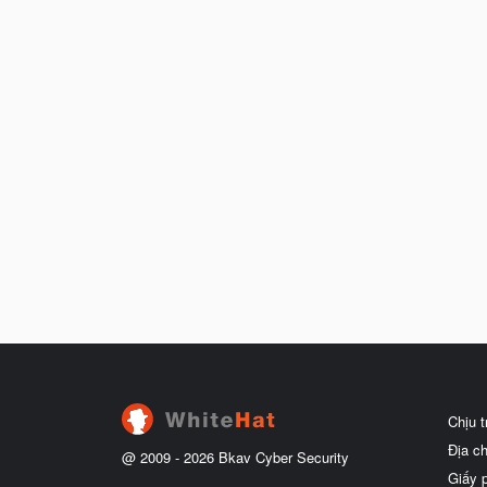
Chịu 
Địa c
@ 2009 -
2026
Bkav Cyber Security
Giấy 