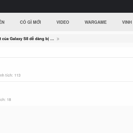
ÊN
CÓ GÌ MỚI
VIDEO
WARGAME
VINH
Bảo mật mống mắt của Galaxy S8 dễ dàng bị hack bằng... hồ dán giấy
nh tích
113
ích
18