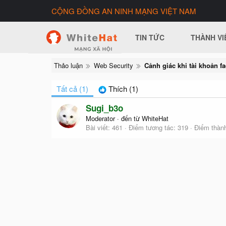
CỘNG ĐỒNG AN NINH MẠNG VIỆT NAM
TIN TỨC
THÀNH VI
Thảo luận
Web Security
Tất cả
(1)
Thích
(1)
Sugi_b3o
Moderator
·
đến từ
WhiteHat
Bài viết
461
Điểm tương tác
319
Điểm thành