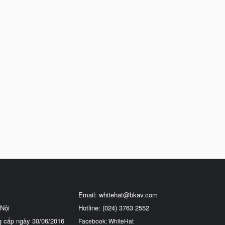
Email:
whitehat@bkav.com
Nội
Hotline: (024) 3763 2552
g cấp ngày 30/06/2016
Facebook: WhiteHat