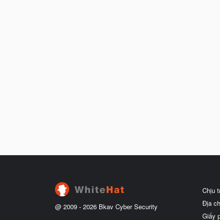
Chịu 
Địa c
@ 2009 -
2026
Bkav Cyber Security
Giấy 