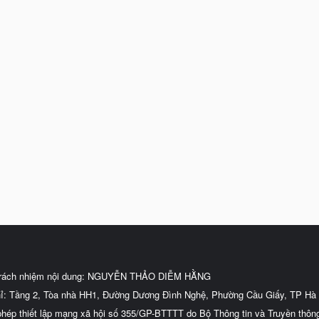
trách nhiệm nội dung: NGUYỄN THẢO DIỄM HẰNG
hỉ: Tầng 2, Tòa nhà HH1, Đường Dương Đình Nghệ, Phường Cầu Giấy, TP Hà 
phép thiết lập mạng xã hội số 355/GP-BTTTT do Bộ Thông tin và Truyền thôn