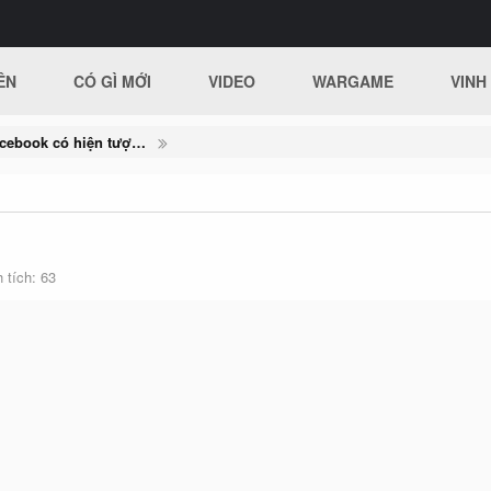
ÊN
CÓ GÌ MỚI
VIDEO
WARGAME
VINH
Cảnh giác khi tài khoản facebook có hiện tượng bất thường
 tích
63