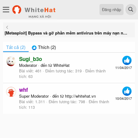
Đăng nhập
[Metasploit] Bypass và gỡ phần mềm antivirus trên máy nạn nhân bằng shellter
Tất cả
(2)
Thích
(2)
Sugi_b3o
Moderator
·
đến từ
WhiteHat
11/04/2017
Bài viết
461
Điểm tương tác
319
Điểm thành
tích
63
whf
Super Moderator
·
đến từ
http://whitehat.vn
10/04/2017
Bài viết
1.311
Điểm tương tác
798
Điểm thành
tích
113