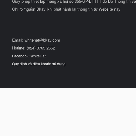
Giấy phép thiết lập mạng xã hội số 355/GP-BTTTT do Bộ Thông tin và
Ghi rõ 'nguồn Bkav' khi phát hành lại thông tin từ Website này
Email:
whitehat@bkav.com
Hotline: (024) 3763 2552
Facebook: WhiteHat
Quy định và điều khoản sử dụng