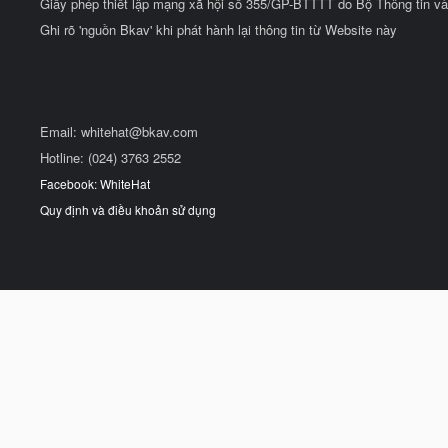
Giấy phép thiết lập mạng xã hội số 355/GP-BTTTT do Bộ Thông tin và
Ghi rõ 'nguồn Bkav' khi phát hành lại thông tin từ Website này
Email:
whitehat@bkav.com
Hotline: (024) 3763 2552
Facebook: WhiteHat
Quy định và điều khoản sử dụng