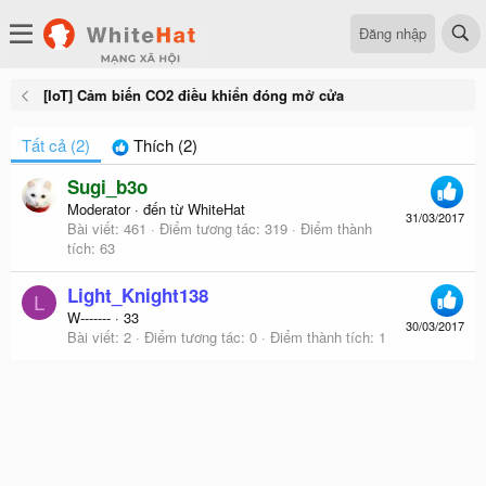
Đăng nhập
[IoT] Cảm biến CO2 điều khiển đóng mở cửa
Tất cả
(2)
Thích
(2)
Sugi_b3o
Moderator
·
đến từ
WhiteHat
31/03/2017
Bài viết
461
Điểm tương tác
319
Điểm thành
tích
63
Light_Knight138
L
W-------
·
33
30/03/2017
Bài viết
2
Điểm tương tác
0
Điểm thành tích
1