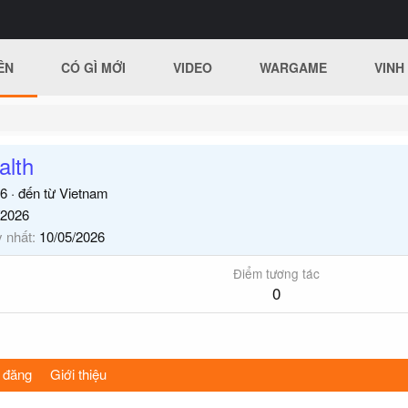
ÊN
CÓ GÌ MỚI
VIDEO
WARGAME
VINH
alth
6
·
đến từ
Vietnam
/2026
y nhất
10/05/2026
Điểm tương tác
0
 đăng
Giới thiệu