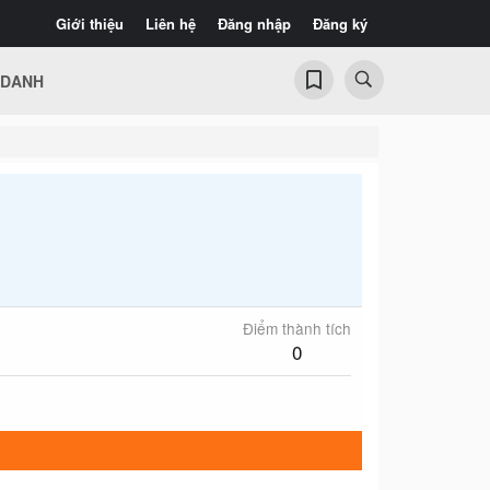
Giới thiệu
Liên hệ
Đăng nhập
Đăng ký
 DANH
Điểm thành tích
0