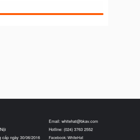
Email:
whitehat@bkav.com
Nội
Hotline: (024) 3763 2552
g cấp ngày 30/06/2016
Facebook: WhiteHat