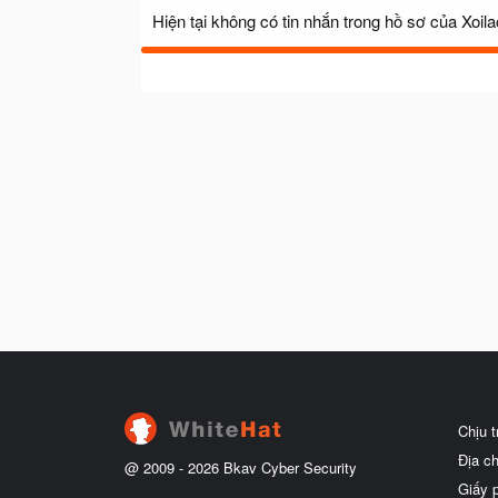
Hiện tại không có tin nhắn trong hồ sơ của Xoila
Chịu 
Địa c
@ 2009 -
2026
Bkav Cyber Security
Giấy 