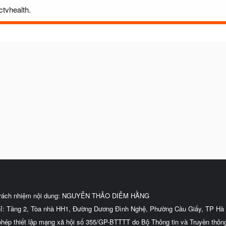
ctvhealth.
trách nhiệm nội dung: NGUYỄN THẢO DIỄM HẰNG
hỉ: Tầng 2, Tòa nhà HH1, Đường Dương Đình Nghệ, Phường Cầu Giấy, TP Hà 
phép thiết lập mạng xã hội số 355/GP-BTTTT do Bộ Thông tin và Truyền thôn