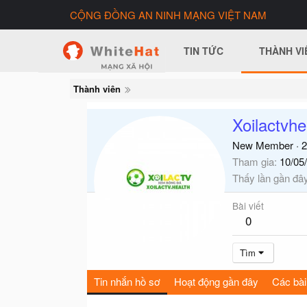
CỘNG ĐỒNG AN NINH MẠNG VIỆT NAM
TIN TỨC
THÀNH VI
Thành viên
Xoilactvhe
New Member
·
2
Tham gia
10/05
Thấy lần gần đâ
Bài viết
0
Tìm
Tin nhắn hồ sơ
Hoạt động gần đây
Các bài