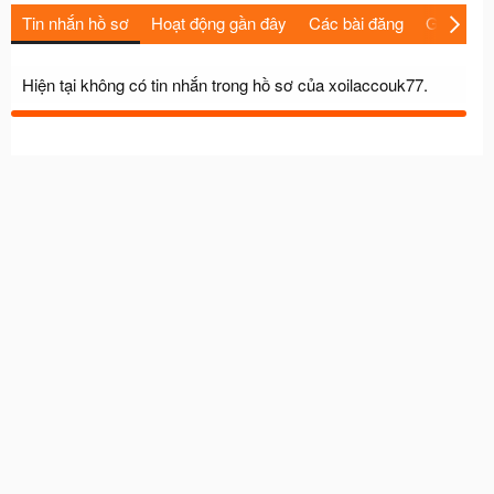
Tin nhắn hồ sơ
Hoạt động gần đây
Các bài đăng
Giới thiệu
Hiện tại không có tin nhắn trong hồ sơ của xoilaccouk77.