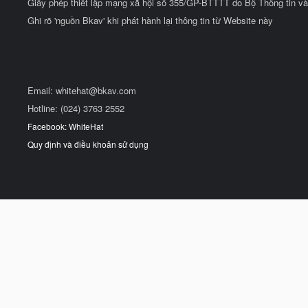
Giấy phép thiết lập mạng xã hội số 355/GP-BTTTT do Bộ Thông tin và
Ghi rõ 'nguồn Bkav' khi phát hành lại thông tin từ Website này
Email:
whitehat@bkav.com
Hotline: (024) 3763 2552
Facebook: WhiteHat
Quy định và điều khoản sử dụng