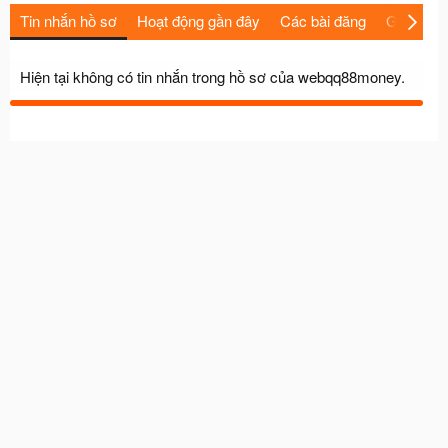
Tin nhắn hồ sơ
Hoạt động gần đây
Các bài đăng
Giới thiệu
Hiện tại không có tin nhắn trong hồ sơ của webqq88money.