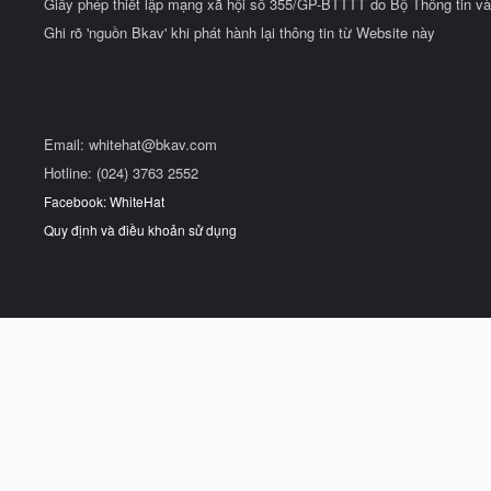
Giấy phép thiết lập mạng xã hội số 355/GP-BTTTT do Bộ Thông tin và
Ghi rõ 'nguồn Bkav' khi phát hành lại thông tin từ Website này
Email:
whitehat@bkav.com
Hotline: (024) 3763 2552
Facebook: WhiteHat
Quy định và điều khoản sử dụng