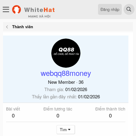
Đăng nhập
Thành viên
webqq88money
New Member
·
36
Tham gia
01/02/2026
Thấy lần gần đây nhất
01/02/2026
Bài viết
Điểm tương tác
Điểm thành tích
0
0
0
Tìm