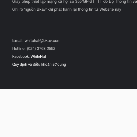
Giấy phép thiết lập mạng xã hội số 355/GP-BTTTT do Bộ Thông tin và
Ghi rõ 'nguồn Bkav' khi phát hành lại thông tin từ Website này
Email:
whitehat@bkav.com
Hotline: (024) 3763 2552
Facebook: WhiteHat
Quy định và điều khoản sử dụng