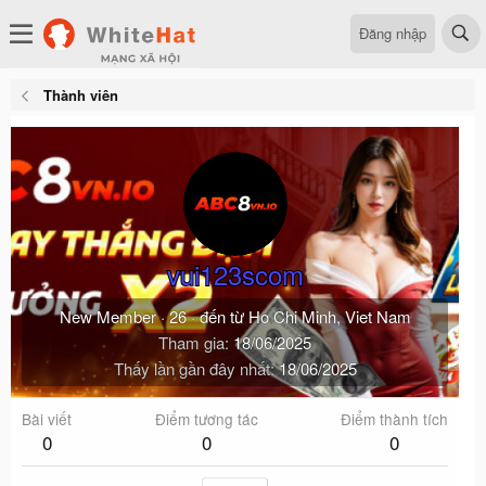
Đăng nhập
Thành viên
vui123scom
New Member
·
26
·
đến từ
Ho Chi Minh, Viet Nam
Tham gia
18/06/2025
Thấy lần gần đây nhất
18/06/2025
Bài viết
Điểm tương tác
Điểm thành tích
0
0
0