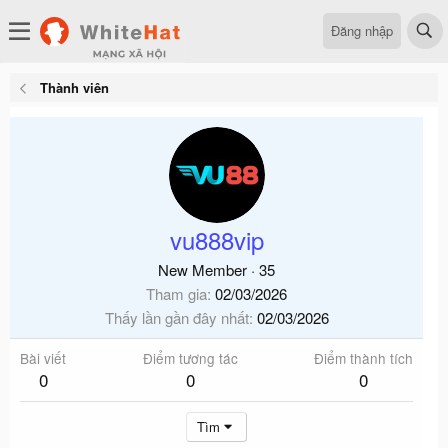
Đăng nhập
Thành viên
vu888vip
New Member
·
35
Tham gia
02/03/2026
Thấy lần gần đây nhất
02/03/2026
Bài viết
Điểm tương tác
Điểm thành tích
0
0
0
Tìm