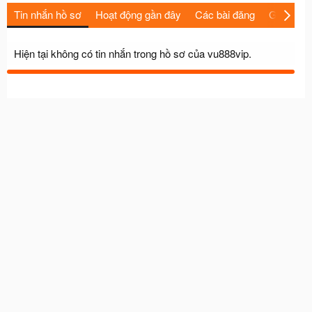
Tin nhắn hồ sơ
Hoạt động gần đây
Các bài đăng
Giới thiệu
Hiện tại không có tin nhắn trong hồ sơ của vu888vip.