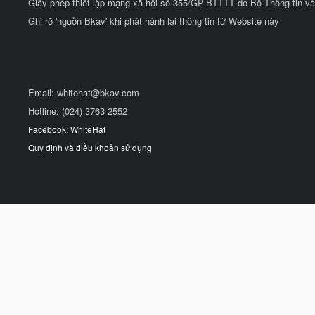
Giấy phép thiết lập mạng xã hội số 355/GP-BTTTT do Bộ Thông tin và
Ghi rõ 'nguồn Bkav' khi phát hành lại thông tin từ Website này
Email:
whitehat@bkav.com
Hotline: (024) 3763 2552
Facebook: WhiteHat
Quy định và điều khoản sử dụng