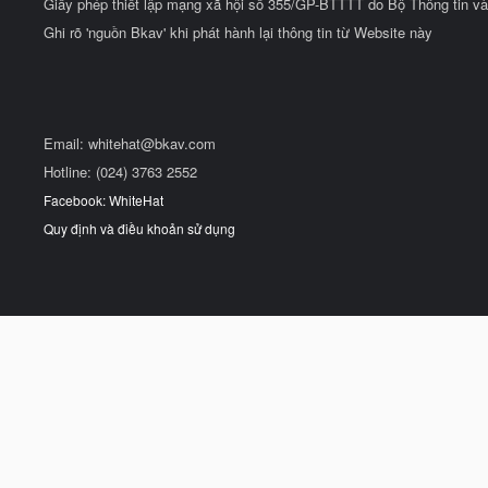
Giấy phép thiết lập mạng xã hội số 355/GP-BTTTT do Bộ Thông tin và
Ghi rõ 'nguồn Bkav' khi phát hành lại thông tin từ Website này
Email:
whitehat@bkav.com
Hotline: (024) 3763 2552
Facebook: WhiteHat
Quy định và điều khoản sử dụng