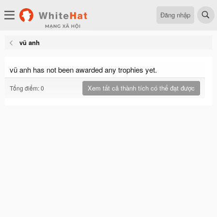
Đăng nhập
vũ anh
vũ anh has not been awarded any trophies yet.
Xem tất cả thành tích có thể đạt được
Tổng điểm: 0