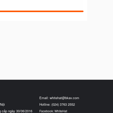
Email:
whitehat@bkav.com
Nội
Hotline: (024) 3763 2552
g cấp ngày 30/06/2016
Facebook: WhiteHat