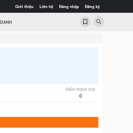
Giới thiệu
Liên hệ
Đăng nhập
Đăng ký
 DANH
Điểm thành tích
0