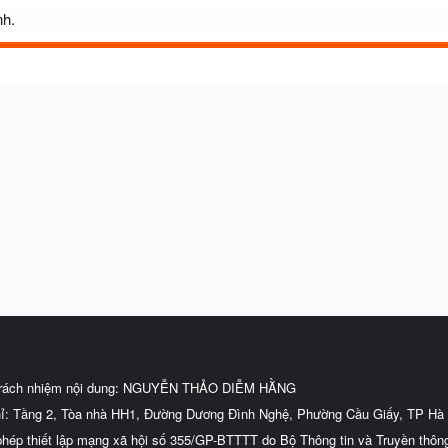
nh.
trách nhiệm nội dung: NGUYỄN THẢO DIỄM HẰNG
hỉ: Tầng 2, Tòa nhà HH1, Đường Dương Đình Nghệ, Phường Cầu Giấy, TP Hà 
phép thiết lập mạng xã hội số 355/GP-BTTTT do Bộ Thông tin và Truyền thôn