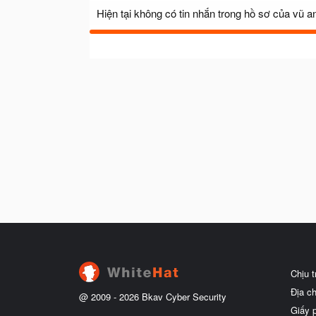
Hiện tại không có tin nhắn trong hồ sơ của vũ a
Chịu 
Địa c
@ 2009 -
2026
Bkav Cyber Security
Giấy 