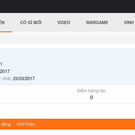
ÊN
CÓ GÌ MỚI
VIDEO
WARGAME
VINH
1
/2017
y nhất
23/03/2017
Điểm tương tác
0
 đăng
Giới thiệu