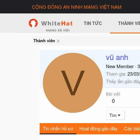
CỘNG ĐỒNG AN NINH MẠNG VIỆT NAM
TIN TỨC
THÀNH VI
Thành viên
vũ anh
V
New Member
·
3
Tham gia
23/03
Thấy lần gần đâ
Bài viết
0
Tìm
Tin nhắn hồ sơ
Hoạt động gần đây
Các bài