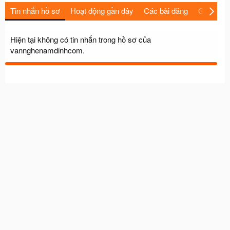
Tin nhắn hồ sơ
Hoạt động gần đây
Các bài đăng
Giới thiệu
Hiện tại không có tin nhắn trong hồ sơ của
vannghenamdinhcom.