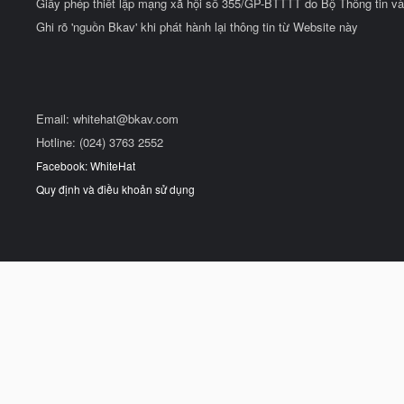
Giấy phép thiết lập mạng xã hội số 355/GP-BTTTT do Bộ Thông tin và
Ghi rõ 'nguồn Bkav' khi phát hành lại thông tin từ Website này
Email:
whitehat@bkav.com
Hotline: (024) 3763 2552
Facebook: WhiteHat
Quy định và điều khoản sử dụng