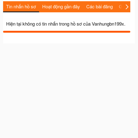
Tin nhắn hồ sơ
Hoạt động gần đây
Các bài đăng
Giới thiệu
Hiện tại không có tin nhắn trong hồ sơ của Vanhungbn199x.