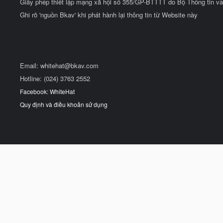
Giấy phép thiết lập mạng xã hội số 355/GP-BTTTT do Bộ Thông tin và
Ghi rõ 'nguồn Bkav' khi phát hành lại thông tin từ Website này
Email:
whitehat@bkav.com
Hotline: (024) 3763 2552
Facebook: WhiteHat
Quy định và điều khoản sử dụng