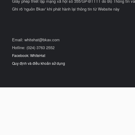
Giấy phép thiết lập mạng xã hội số 355/GP-BTTTT do Bộ Thông tin và
Ghi rõ 'nguồn Bkav' khi phát hành lại thông tin từ Website này
Email:
whitehat@bkav.com
Hotline: (024) 3763 2552
Facebook: WhiteHat
Quy định và điều khoản sử dụng