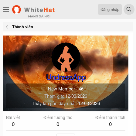
Đăng nhập
Thành viên
UndressApp
New Member
·
46
Tham gia
12/03/2026
Thấy lần gần đây nhất
12/03/2026
Bài viết
Điểm tương tác
Điểm thành tích
0
0
0