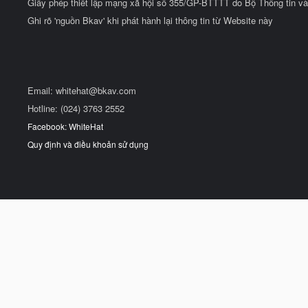
Giấy phép thiết lập mạng xã hội số 355/GP-BTTTT do Bộ Thông tin và
Ghi rõ 'nguồn Bkav' khi phát hành lại thông tin từ Website này
Email:
whitehat@bkav.com
Hotline: (024) 3763 2552
Facebook: WhiteHat
Quy định và điều khoản sử dụng