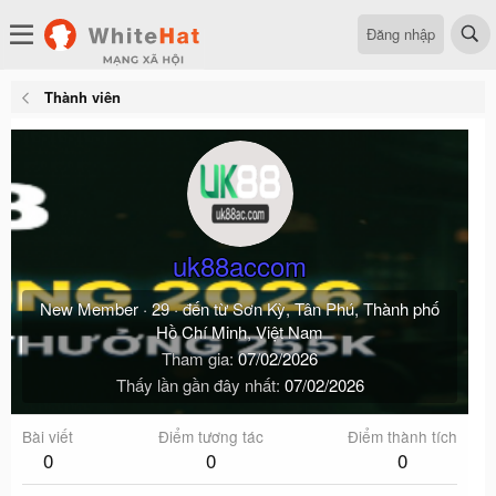
Đăng nhập
Thành viên
uk88accom
New Member
·
29
·
đến từ
Sơn Kỳ, Tân Phú, Thành phố
Hồ Chí Minh, Việt Nam
Tham gia
07/02/2026
Thấy lần gần đây nhất
07/02/2026
Bài viết
Điểm tương tác
Điểm thành tích
0
0
0