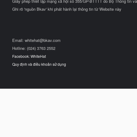
Giấy phép thiết lập mạng xã hội số 355/GP-BTTTT do Bộ Thông tin và
Ghi rõ 'nguồn Bkav' khi phát hành lại thông tin từ Website này
Email:
whitehat@bkav.com
Hotline: (024) 3763 2552
Facebook: WhiteHat
Quy định và điều khoản sử dụng