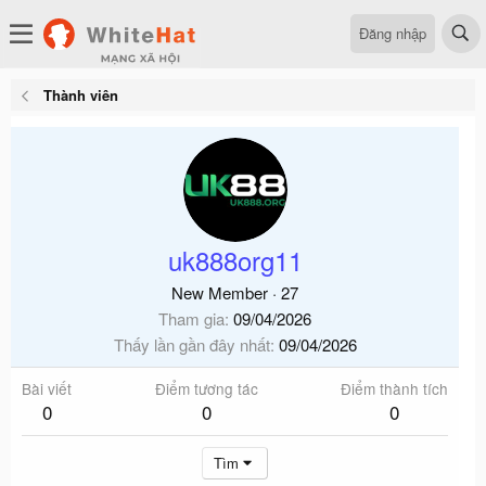
Đăng nhập
Thành viên
uk888org11
New Member
·
27
Tham gia
09/04/2026
Thấy lần gần đây nhất
09/04/2026
Bài viết
Điểm tương tác
Điểm thành tích
0
0
0
Tìm