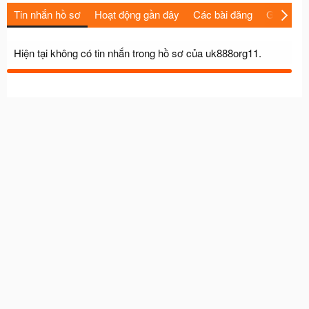
Tin nhắn hồ sơ
Hoạt động gần đây
Các bài đăng
Giới thiệu
Hiện tại không có tin nhắn trong hồ sơ của uk888org11.