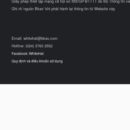
Giấy phép thiết lập mạng xã hội số 355/GP-BTTTT do Bộ Thông tin và
Ghi rõ 'nguồn Bkav' khi phát hành lại thông tin từ Website này
Email:
whitehat@bkav.com
Hotline: (024) 3763 2552
Facebook: WhiteHat
Quy định và điều khoản sử dụng