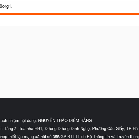
88org1.
trách nhiệm nội dung: NGUYỄN THẢO DIỄM HẰNG
hỉ: Tầng 2, Tòa nhà HH1, Đường Dương Đình Nghệ, Phường Cầu Giấy, TP Hà 
phép thiết lập mạng xã hội số 355/GP-BTTTT do Bộ Thông tin và Truyền thôn