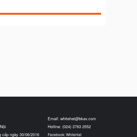
Email:
whitehat@bkav.com
Nội
Hotline: (024) 3763 2552
g cấp ngày 30/06/2016
Facebook: WhiteHat