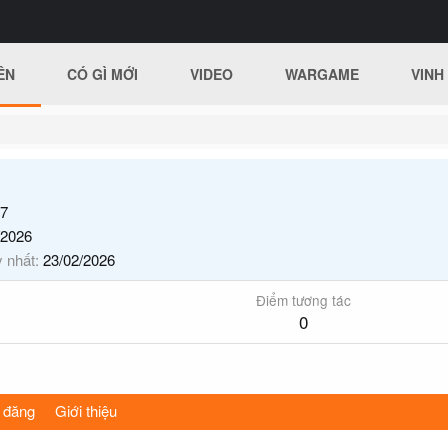
ÊN
CÓ GÌ MỚI
VIDEO
WARGAME
VINH
1
7
/2026
y nhất
23/02/2026
Điểm tương tác
0
 đăng
Giới thiệu