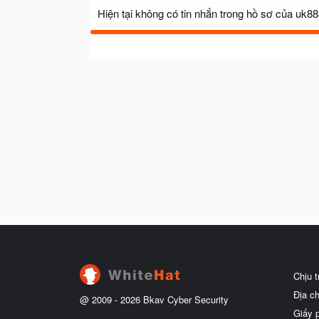
Hiện tại không có tin nhắn trong hồ sơ của uk8
Chịu 
Địa c
@ 2009 -
2026
Bkav Cyber Security
Giấy 