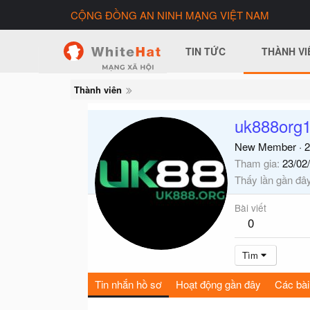
CỘNG ĐỒNG AN NINH MẠNG VIỆT NAM
TIN TỨC
THÀNH VI
Thành viên
uk888org
New Member
·
2
Tham gia
23/02
Thấy lần gần đâ
Bài viết
0
Tìm
Tin nhắn hồ sơ
Hoạt động gần đây
Các bài