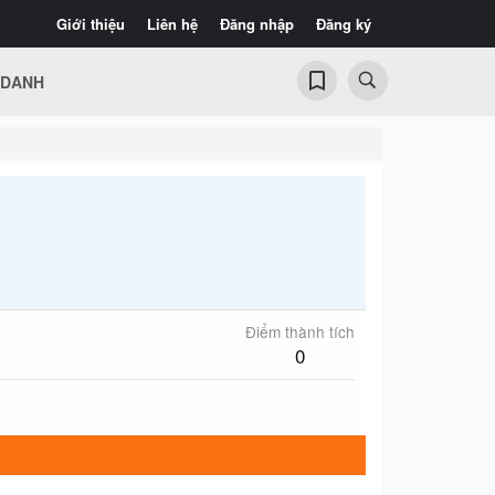
Giới thiệu
Liên hệ
Đăng nhập
Đăng ký
 DANH
Điểm thành tích
0